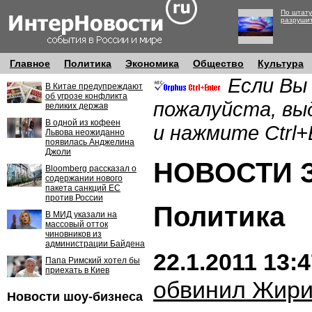
По штату
разруши
Главное
Политика
Экономика
Общество
Культура
Если Вы
В Китае предупреждают
об угрозе конфликта
пожалуйста, вы
великих держав
В одной из кофеен
и нажмите Ctrl+
Львова неожиданно
появилась Анджелина
Джоли
НОВОСТИ ЗА
Bloomberg рассказал о
содержании нового
пакета санкций ЕС
против России
Политика
В МИД указали на
массовый отток
чиновников из
администрации Байдена
22.1.2011 13:
Папа Римский хотел бы
приехать в Киев
обвинил Жири
Новости шоу-бизнеса