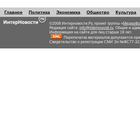
Главное
Политика
Экономика
Общество
Культура
©2008 Интерновости.Ру, проект группы «
МедиаФо
Редакция сайта:
info@internovosti.ru
. Общие и адм
Информация на сайте для лиц старше 18 лет.
Перепечатка материалов допускается при н
Свидетельство о регистрации СМИ Эл №ФС77-32