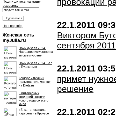
провокации р
Подпишитесь на нашу
рассылку
22.1.2011 09:
Наш партнёр
Виктором Бут
Женская сеть
myJulia.ru
сентября 2011
Ночь музеев 2024.
Народное искусство на
высшем уровне
Ночь музеев 2024. Бал
22.1.2011 03:
с Пушкиным
примет нужно
Конкурс «Лучший
пользователь марта»
на Diets.ru
решение
6 интересных
традиций встречи
нового года со всего
мира
22.1.2011 02:
«Ёлка телеканала
Карусель» в Крокусе