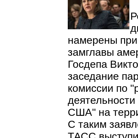
Р
д
намерены при
замглавы аме
Госдепа Викт
заседание па
комиссии по 
деятельности
США" на терр
С таким заявл
ТАСС выступ