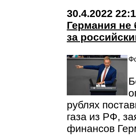
30.4.2022 22:
Германия не 
за российски
Фо
Б
о
рублях постав
газа из РФ, з
финансов Гер