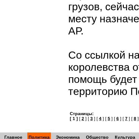
грузов, сейчас
месту назначе
АР.
Со ссылкой н
королевства о
помощь будет
территорию 
Страницы:
[ 1 ]
[
2
] [
3
] [
4
] [
5
] [
6
] [
7
] [
8
]
Главное
Политика
Экономика
Общество
Культура