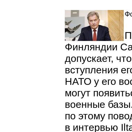
Фо
П
Финляндии Са
допускает, чт
вступления ег
НАТО у его во
могут появить
военные базы
по этому пово
в интервью Il