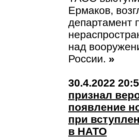
Ермаков, воз
департамент 
нераспростра
над вооруже
России.
»
30.4.2022 20:
признал вер
появление н
при вступле
в НАТО