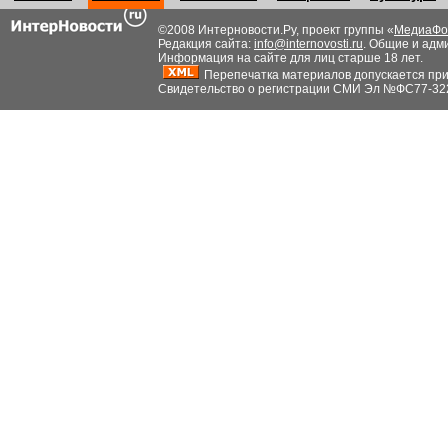
©2008 Интерновости.Ру, проект группы «
МедиаФо
Редакция сайта:
info@internovosti.ru
. Общие и адм
Информация на сайте для лиц старше 18 лет.
Перепечатка материалов допускается при н
Свидетельство о регистрации СМИ Эл №ФС77-32