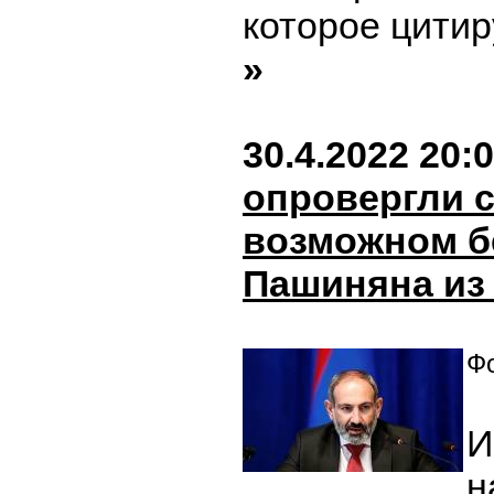
которое цитир
»
30.4.2022 20:
опровергли с
возможном б
Пашиняна из
Фо
И
н