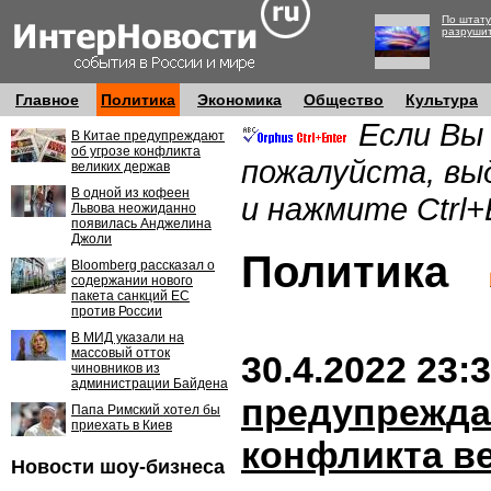
По штату
разруши
Главное
Политика
Экономика
Общество
Культура
Если Вы
В Китае предупреждают
об угрозе конфликта
пожалуйста, вы
великих держав
В одной из кофеен
и нажмите Ctrl+
Львова неожиданно
появилась Анджелина
Джоли
Политика
Bloomberg рассказал о
содержании нового
пакета санкций ЕС
против России
В МИД указали на
массовый отток
30.4.2022 23:
чиновников из
администрации Байдена
предупрежда
Папа Римский хотел бы
приехать в Киев
конфликта в
Новости шоу-бизнеса