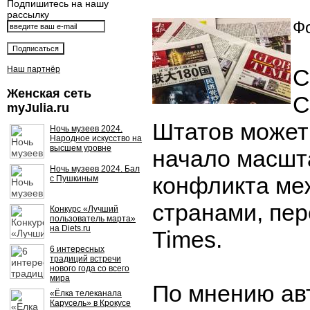
Подпишитесь на нашу
рассылку
Фо
Наш партнёр
С
Женская сеть
С
myJulia.ru
Штатов может
Ночь музеев 2024.
Народное искусство на
высшем уровне
начало масшт
Ночь музеев 2024. Бал
конфликта ме
с Пушкиным
странами, пер
Конкурс «Лучший
пользователь марта»
на Diets.ru
Times.
6 интересных
традиций встречи
нового года со всего
мира
По мнению ав
«Ёлка телеканала
Карусель» в Крокусе