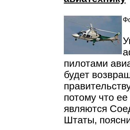
Фо
У
а
пилотами ави
будет возвра
правительству
потому что е
являются Сое
Штаты, поясни