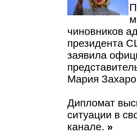
П
м
чиновников а
президента С
заявила офиц
представител
Мария Захаро
Дипломат выс
ситуации в св
канале.
»