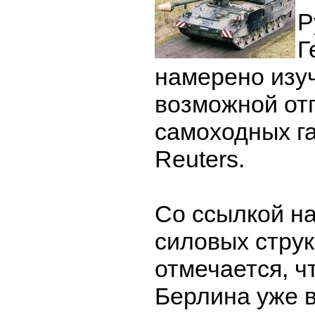
Р
Г
намерено изу
возможной от
самоходных га
Reuters.
Со ссылкой на
силовых стру
отмечается, ч
Берлина уже 