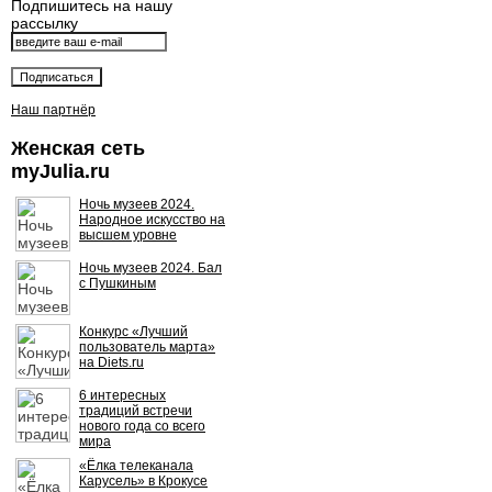
Подпишитесь на нашу
рассылку
Наш партнёр
Женская сеть
myJulia.ru
Ночь музеев 2024.
Народное искусство на
высшем уровне
Ночь музеев 2024. Бал
с Пушкиным
Конкурс «Лучший
пользователь марта»
на Diets.ru
6 интересных
традиций встречи
нового года со всего
мира
«Ёлка телеканала
Карусель» в Крокусе