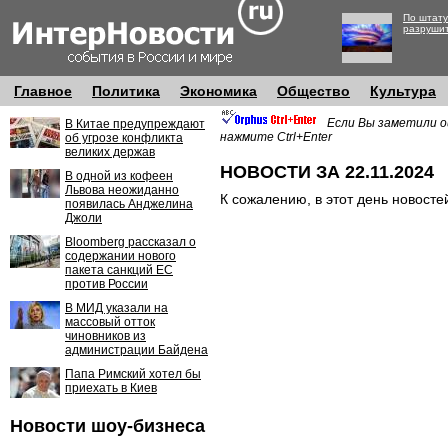
По штату
разруши
Главное
Политика
Экономика
Общество
Культура
Если Вы заметили о
В Китае предупреждают
нажмите Ctrl+Enter
об угрозе конфликта
великих держав
НОВОСТИ ЗА 22.11.2024
В одной из кофеен
Львова неожиданно
К сожалению, в этот день новосте
появилась Анджелина
Джоли
Bloomberg рассказал о
содержании нового
пакета санкций ЕС
против России
В МИД указали на
массовый отток
чиновников из
администрации Байдена
Папа Римский хотел бы
приехать в Киев
Новости шоу-бизнеса