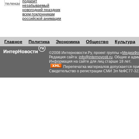
подарит
незабываемый
новогодний праздник
всем поклонникам
российской анимации
Главное
Политика
Экономика
Общество
Культура
©2008 Интерновости.Ру, проект группы «
МедиаФо
Редакция сайта:
info@internovosti.ru
. Общие и адм
Информация на сайте для лиц старше 18 лет.
Перепечатка материалов допускается при н
Свидетельство о регистрации СМИ Эл №ФС77-32