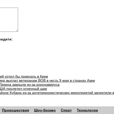
видите:
ий хотел бы приехать в Киев
ер выплат ветеранам ВОВ в честь 9 мая в странах Азии
Пекина закрыли из-за коронавируса
ША пролетел огненный шар
айоне Кубани из-за антитеррористических мероприятий запретили 
Происшествия
Шоу-бизнес
Спорт
Технологии