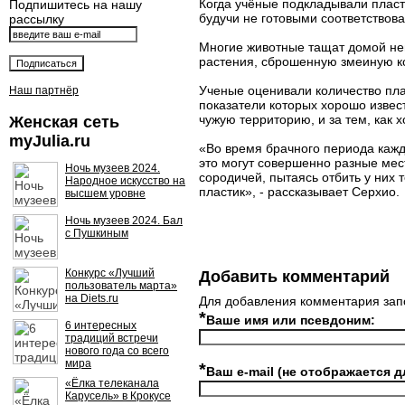
Когда учёные подкладывали пласти
Подпишитесь на нашу
будучи не готовыми соответствов
рассылку
Многие животные тащат домой нен
растения, сброшенную змеиную ко
Ученые оценивали количество пла
Наш партнёр
показатели которых хорошо извес
чужую территорию, и за тем, как х
Женская сеть
myJulia.ru
«Во время брачного периода кажд
это могут совершенно разные мест
Ночь музеев 2024.
сородичей, пытаясь отбить у них 
Народное искусство на
пластик», - рассказывает Серхио.
высшем уровне
Ночь музеев 2024. Бал
с Пушкиным
Конкурс «Лучший
Добавить комментарий
пользователь марта»
на Diets.ru
Для добавления комментария зап
*
Ваше имя или псевдоним:
6 интересных
традиций встречи
нового года со всего
мира
*
Ваш e-mail (не отображается д
«Ёлка телеканала
Карусель» в Крокусе