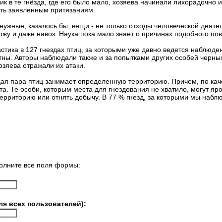
к в те гнёзда, где его было мало, хозяева начинали лихорадочно и
ать заявленным притязаниям.
ужные, казалось бы, вещи - не только отходы человеческой деятел
жу и даже навоз. Наука пока мало знает о причинах подобного по
стика в 127 гнездах птиц, за которыми уже давно ведется наблюде
тны. Авторы наблюдали также и за попытками других особей черны
озяева отражали их атаки.
ая пара птиц занимает определенную территорию. Причем, по каче
а. Те особи, которым места для гнездования не хватило, могут яр
территорию или отнять добычу. В 77 % гнезд, за которыми мы наб
олните все поля формы:
ля всех пользователей):