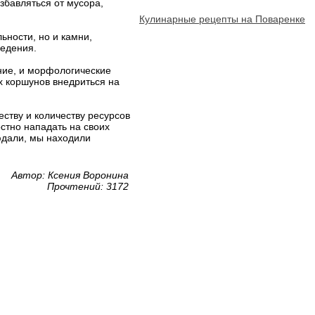
збавляться от мусора,
Кулинарные рецепты на Поваренке
ьности, но и камни,
ведения.
ние, и морфологические
х коршунов внедриться на
ству и количеству ресурсов
остно нападать на своих
людали, мы находили
Автор: Ксения Воронина
Прочтений: 3172