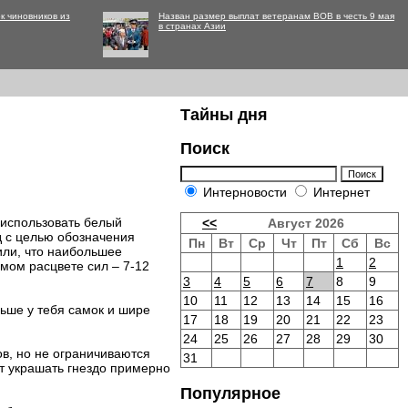
к чиновников из
Назван размер выплат ветеранам ВОВ в честь 9 мая
в странах Азии
Тайны дня
Поиск
Интерновости
Интернет
 использовать белый
<<
Август 2026
д с целью обозначения
Пн
Вт
Ср
Чт
Пт
Сб
Вс
или, что наибольшее
1
2
мом расцвете сил – 7-12
3
4
5
6
7
8
9
10
11
12
13
14
15
16
льше у тебя самок и шире
17
18
19
20
21
22
23
24
25
26
27
28
29
30
в, но не ограничиваются
31
ет украшать гнездо примерно
Популярное