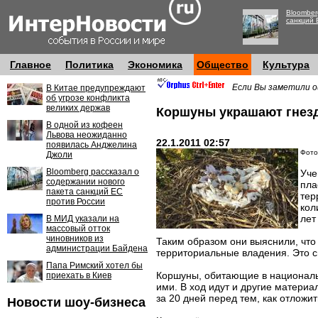
Bloomber
санкций 
Главное
Политика
Экономика
Общество
Культура
Если Вы заметили о
В Китае предупреждают
об угрозе конфликта
великих держав
Коршуны украшают гнезд
В одной из кофеен
Львова неожиданно
22.1.2011 02:57
появилась Анджелина
Фото:
Джоли
Bloomberg рассказал о
Уче
содержании нового
пла
пакета санкций ЕС
тер
против России
кол
лет
В МИД указали на
массовый отток
чиновников из
Таким образом они выяснили, что 
администрации Байдена
территориальные владения. Это с
Папа Римский хотел бы
Коршуны, обитающие в национальн
приехать в Киев
ими. В ход идут и другие материа
за 20 дней перед тем, как отложит
Новости шоу-бизнеса