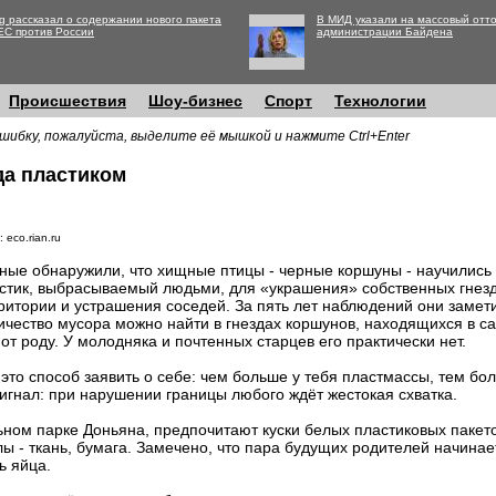
g рассказал о содержании нового пакета
В МИД указали на массовый отто
ЕС против России
администрации Байдена
Происшествия
Шоу-бизнес
Спорт
Технологии
шибку, пожалуйста, выделите её мышкой и нажмите Ctrl+Enter
а пластиком
 eco.rian.ru
ные обнаружили, что хищные птицы - черные коршуны - научились
стик, выбрасываемый людьми, для «украшения» собственных гнез
ритории и устрашения соседей. За пять лет наблюдений они замет
ичество мусора можно найти в гнездах коршунов, находящихся в са
 от роду. У молодняка и почтенных старцев его практически нет.
это способ заявить о себе: чем больше у тебя пластмассы, тем бо
игнал: при нарушении границы любого ждёт жестокая схватка.
ом парке Доньяна, предпочитают куски белых пластиковых пакето
лы - ткань, бумага. Замечено, что пара будущих родителей начина
ь яйца.