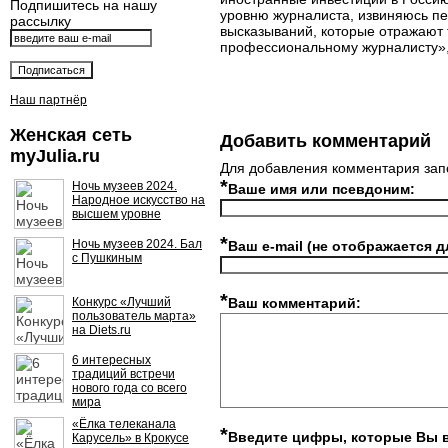
Подпишитесь на нашу
уровню журналиста, извиняюсь пе
рассылку
высказываний, которые отражают т
профессиональному журналисту», 
Наш партнёр
Женская сеть
Добавить комментарий
myJulia.ru
Для добавления комментария зап
*
Ночь музеев 2024.
Ваше имя или псевдоним:
Народное искусство на
высшем уровне
*
Ночь музеев 2024. Бал
Ваш e-mail (не отображается д
с Пушкиным
*
Конкурс «Лучший
Ваш комментарий:
пользователь марта»
на Diets.ru
6 интересных
традиций встречи
нового года со всего
мира
«Ёлка телеканала
*
Введите цифры, которые Вы 
Карусель» в Крокусе