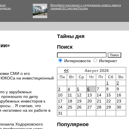
вное
Bloomberg рассказал о содержании нового пакета
Яндекса»
санкций ЕС против России
Тайны дня
сии»
Поиск
Интерновости
Интернет
<<
Август 2026
ловки СМИ о его
Пн
Вт
Ср
Чт
Пт
Сб
Вс
у ЮКОСа на инвестиционный
1
2
3
4
5
6
7
8
9
что у зарубежных
10
11
12
13
14
15
16
о произошло по делу
арубежных инвесторов к
17
18
19
20
21
22
23
росы... Я считаю, что
24
25
26
27
28
29
30
я негативно на их работе в
31
Популярное
Михаила Ходорковского
щая профессиональному