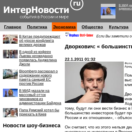
В МИД ук
админис
Главное
Политика
Экономика
Общество
Культура
Если Вы заметили о
В Китае предупреждают
об угрозе конфликта
великих держав
Дворкович: « большинст
В одной из кофеен
Львова неожиданно
22.1.2011 01:32
появилась Анджелина
Фото:
Джоли
Арка
Bloomberg рассказал о
Пом
содержании нового
пакета санкций ЕС
выс
против России
кли
В МИД указали на
Дво
массовый отток
инв
чиновников из
администрации Байдена
Ход
тому, будут ли они вести бизнес 
Папа Римский хотел бы
большинство инвесторов будет про
приехать в Киев
России и их отношении», - объясн
Новости шоу-бизнеса
Он считает, что из этого нельзя 
иностранные инвестиции в Россию