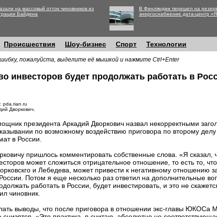
азали на массовый отток чиновников из
В Финляндии перешел на резер
трации Байдена
энергоснабжение дата-центр «
Происшествия
Шоу-бизнес
Спорт
Технологии
шибку, пожалуйста, выделите её мышкой и нажмите Ctrl+Enter
во инвесторов будет продолжать работать в Рос
 pda.rian.ru
дий Дворкович.
ощник президента Аркадий Дворкович назвал некорректными заго
казывании по возможному воздействию приговора по второму дел
мат в России.
рковичу пришлось комментировать собственные слова. «Я сказал, 
есторов может сложиться отрицательное отношение, то есть то, чт
орковскго и Лебедева, может привести к негативному отношению з
в России. Потом я еще несколько раз ответил на дополнительные воп
должать работать в России, будет инвестировать, и это не скажетс
ил чиновник.
делать выводы, что после приговора в отношении экс-главы ЮКОСа 
 снизятся. «Это практика, я считаю, абсолютно не соответствую