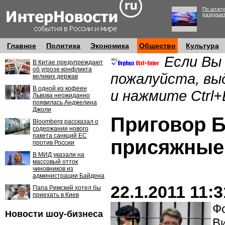
По штату
разруши
Главное
Политика
Экономика
Общество
Культура
Если Вы
В Китае предупреждают
об угрозе конфликта
пожалуйста, вы
великих держав
В одной из кофеен
и нажмите Ctrl+
Львова неожиданно
появилась Анджелина
Джоли
Приговор Б
Bloomberg рассказал о
содержании нового
пакета санкций ЕС
присяжные
против России
В МИД указали на
массовый отток
чиновников из
администрации Байдена
22.1.2011 11:3
Папа Римский хотел бы
приехать в Киев
Фо
Новости шоу-бизнеса
Ви