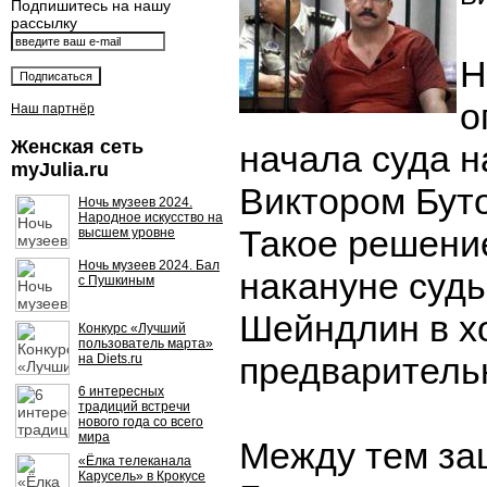
Подпишитесь на нашу
рассылку
Н
о
Наш партнёр
Женская сеть
начала суда 
myJulia.ru
Виктором Буто
Ночь музеев 2024.
Народное искусство на
Такое решени
высшем уровне
Ночь музеев 2024. Бал
накануне суд
с Пушкиным
Шейндлин в х
Конкурс «Лучший
пользователь марта»
предваритель
на Diets.ru
6 интересных
традиций встречи
нового года со всего
мира
Между тем за
«Ёлка телеканала
Карусель» в Крокусе