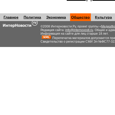
Главное
Политика
Экономика
Общество
Культура
©2008 Интерновости.Ру, проект группы «
МедиаФо
Редакция сайта:
info@internovosti.ru
. Общие и адм
Информация на сайте для лиц старше 18 лет.
Перепечатка материалов допускается при н
Свидетельство о регистрации СМИ Эл №ФС77-32