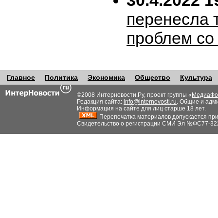
30.4.2022 1
перенесла т
проблем со
Главное
Политика
Экономика
Общество
Культура
©2008 Интерновости.Ру, проект группы «
МедиаФо
Редакция сайта:
info@internovosti.ru
. Общие и адм
Информация на сайте для лиц старше 18 лет.
Перепечатка материалов допускается при н
Свидетельство о регистрации СМИ Эл №ФС77-32