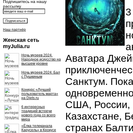
Подпишитесь на нашу
рассылку
3
п
Наш партнёр
н
Женская сеть
а
myJulia.ru
Аватара Джей
Ночь музеев 2024.
Народное искусство на
высшем уровне
приключенчес
Ночь музеев 2024. Бал
с Пушкиным
Санктум. Пок
одновременно
Конкурс «Лучший
пользователь марта»
на Diets.ru
США, России, 
6 интересных
традиций встречи
Казахстане, Б
нового года со всего
мира
странах Балт
«Ёлка телеканала
Карусель» в Крокусе