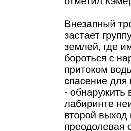
отметил Кэме
Внезапный тр
застает групп
землей, где и
бороться с н
притоком вод
спасение для
- обнаружить 
лабиринте не
второй выход 
преодолевая 