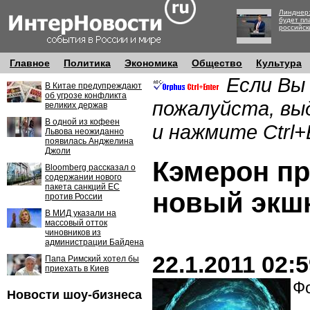
Линднер:
будет пл
российск
Главное
Политика
Экономика
Общество
Культура
Если Вы
В Китае предупреждают
об угрозе конфликта
пожалуйста, вы
великих держав
В одной из кофеен
и нажмите Ctrl+
Львова неожиданно
появилась Анджелина
Джоли
Кэмерон пр
Bloomberg рассказал о
содержании нового
пакета санкций ЕС
новый экш
против России
В МИД указали на
массовый отток
чиновников из
администрации Байдена
22.1.2011 02:
Папа Римский хотел бы
приехать в Киев
Фо
Новости шоу-бизнеса