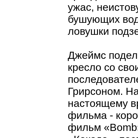
ужас, неисто
бушующих вод
ловушки подз
Джеймс подел
кресло со сво
последовател
Грирсоном. На
настоящему в
фильма - кор
фильм «Bomb»