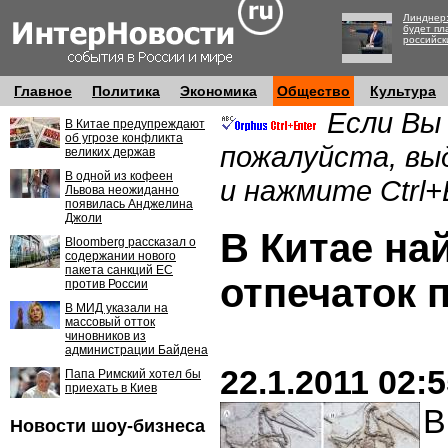
Линднер:
будет пл
российск
Главное
Политика
Экономика
Общество
Культура
Если Вы
В Китае предупреждают
об угрозе конфликта
пожалуйста, вы
великих держав
В одной из кофеен
и нажмите Ctrl+
Львова неожиданно
появилась Анджелина
Джоли
В Китае на
Bloomberg рассказал о
содержании нового
пакета санкций ЕС
отпечаток 
против России
В МИД указали на
массовый отток
чиновников из
администрации Байдена
22.1.2011 02:
Папа Римский хотел бы
приехать в Киев
В
Новости шоу-бизнеса