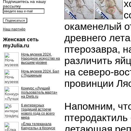
х
Подпишитесь на нашу
рассылку
с
окаменелый о
Наш партнёр
древнего лет
Женская сеть
myJulia.ru
птерозавра, н
Ночь музеев 2024.
различить яйц
Народное искусство на
высшем уровне
на северо-вос
Ночь музеев 2024. Бал
с Пушкиным
провинции Ля
Конкурс «Лучший
пользователь марта»
на Diets.ru
Напомним, чт
6 интересных
традиций встречи
нового года со всего
птеродактиль 
мира
«Ёлка телеканала
летающая реп
Карусель» в Крокусе