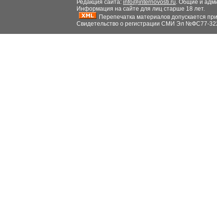
Редакция сайта:
info@internovosti.ru
. Общие и адм
Информация на сайте для лиц старше 18 лет.
Перепечатка материалов допускается при н
Свидетельство о регистрации СМИ Эл №ФС77-32