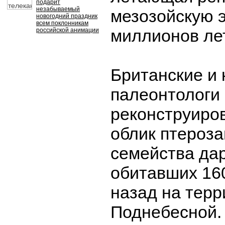
подарит
незабываемый
мезозойскую э
новогодний праздник
всем поклонникам
миллионов лет
российской анимации
Британские и 
палеонтологи
реконструиро
облик птероза
семейства да
обитавших 16
назад на терр
Поднебесной.