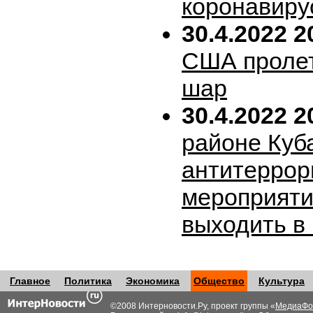
коронавиру
30.4.2022 2
США пролет
шар
30.4.2022 2
районе Куб
антитеррор
мероприяти
выходить в
Главное
Политика
Экономика
Общество
Культура
©2008 Интерновости.Ру, проект группы «
МедиаФо