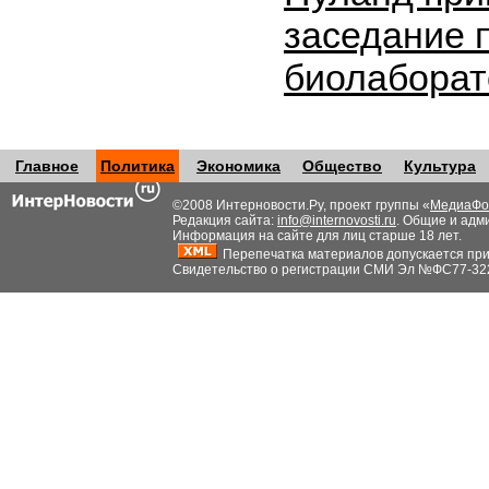
заседание 
биолабора
Главное
Политика
Экономика
Общество
Культура
©2008 Интерновости.Ру, проект группы «
МедиаФо
Редакция сайта:
info@internovosti.ru
. Общие и адм
Информация на сайте для лиц старше 18 лет.
Перепечатка материалов допускается при н
Свидетельство о регистрации СМИ Эл №ФС77-32