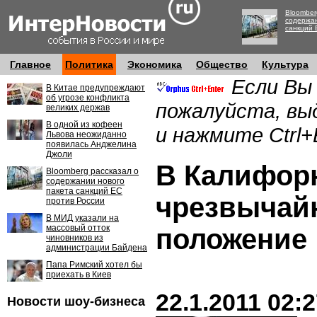
Bloomber
содержан
санкций 
Главное
Политика
Экономика
Общество
Культура
Если Вы
В Китае предупреждают
об угрозе конфликта
пожалуйста, вы
великих держав
В одной из кофеен
и нажмите Ctrl+
Львова неожиданно
появилась Анджелина
Джоли
В Калифор
Bloomberg рассказал о
содержании нового
пакета санкций ЕС
чрезвычай
против России
В МИД указали на
массовый отток
положение
чиновников из
администрации Байдена
Папа Римский хотел бы
приехать в Киев
22.1.2011 02:
Новости шоу-бизнеса