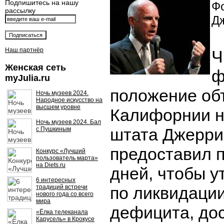
Подпишитесь на нашу
Фо
рассылку
Д
Наш партнёр
Ч
Женская сеть
ф
myJulia.ru
положение об
Ночь музеев 2024.
Народное искусство на
высшем уровне
Калифорнии н
Ночь музеев 2024. Бал
штата Джерри
с Пушкиным
предоставил 
Конкурс «Лучший
пользователь марта»
на Diets.ru
дней, чтобы у
6 интересных
традиций встречи
по ликвидаци
нового года со всего
мира
дефицита, до
«Ёлка телеканала
Карусель» в Крокусе