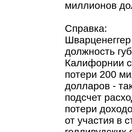
миллионов дол
Справка:
Шварценеггер 
должность гу
Калифорнии с
потери 200 м
долларов - та
подсчет расхо
потери доходо
от участия в 
голливудских