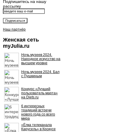
Подпишитесь на нашу
рассылку
Наш партнёр
Женская сеть
myJulia.ru
Ночь музеев 2024.
Народное искусство на
высшем уровне
Ночь музеев 2024. Бал
с Пушкиным
Конкурс «Лучший
пользователь марта»
на Diets.ru
6 интересных
традиций встречи
нового года со всего
мира
«Ёлка телеканала
Карусель» в Крокусе