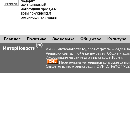
подарит
незабываемый
новогодний праздник
всем поклонникам
российской анимации
Главное
Политика
Экономика
Общество
Культура
©2008 Интерновости.Ру, проект группы «
МедиаФо
Редакция сайта:
info@internovosti.ru
. Общие и адм
Информация на сайте для лиц старше 18 лет.
Перепечатка материалов допускается при н
Свидетельство о регистрации СМИ Эл №ФС77-32