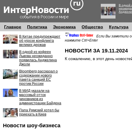
В одной 
неожида
Анджели
Главное
Политика
Экономика
Общество
Культура
Если Вы заметили о
В Китае предупреждают
нажмите Ctrl+Enter
об угрозе конфликта
великих держав
НОВОСТИ ЗА 19.11.2024
В одной из кофеен
Львова неожиданно
К сожалению, в этот день новосте
появилась Анджелина
Джоли
Bloomberg рассказал о
содержании нового
пакета санкций ЕС
против России
В МИД указали на
массовый отток
чиновников из
администрации Байдена
Папа Римский хотел бы
приехать в Киев
Новости шоу-бизнеса