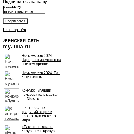
Подпишитесь на нашу
рассылку
Наш партнёр
Женская сеть
myJulia.ru
Ночь музеев 2024.
Народное искусство на
высшем уровне
Ночь музеев 2024. Бал
с Пушкиным
Конкурс «Лучший
пользователь марта»
на Diets.ru
6 интересных
традиций встречи
нового года со всего
мира
«Ёлка телеканала
Карусель» в Крокусе