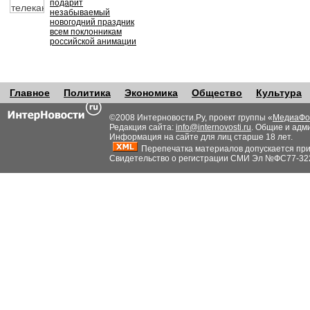
подарит
незабываемый
новогодний праздник
всем поклонникам
российской анимации
Главное
Политика
Экономика
Общество
Культура
©2008 Интерновости.Ру, проект группы «
МедиаФо
Редакция сайта:
info@internovosti.ru
. Общие и адм
Информация на сайте для лиц старше 18 лет.
Перепечатка материалов допускается при н
Свидетельство о регистрации СМИ Эл №ФС77-32