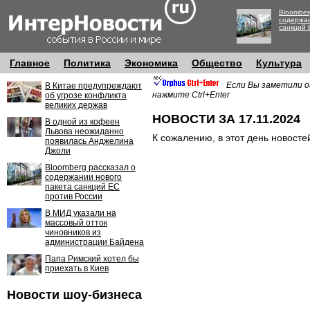
Bloomber
содержан
санкций 
Главное
Политика
Экономика
Общество
Культура
Если Вы заметили о
В Китае предупреждают
нажмите Ctrl+Enter
об угрозе конфликта
великих держав
НОВОСТИ ЗА 17.11.2024
В одной из кофеен
Львова неожиданно
К сожалению, в этот день новосте
появилась Анджелина
Джоли
Bloomberg рассказал о
содержании нового
пакета санкций ЕС
против России
В МИД указали на
массовый отток
чиновников из
администрации Байдена
Папа Римский хотел бы
приехать в Киев
Новости шоу-бизнеса