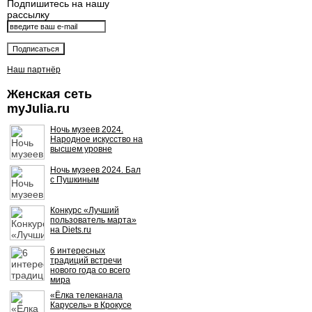
Подпишитесь на нашу
рассылку
Наш партнёр
Женская сеть
myJulia.ru
Ночь музеев 2024.
Народное искусство на
высшем уровне
Ночь музеев 2024. Бал
с Пушкиным
Конкурс «Лучший
пользователь марта»
на Diets.ru
6 интересных
традиций встречи
нового года со всего
мира
«Ёлка телеканала
Карусель» в Крокусе