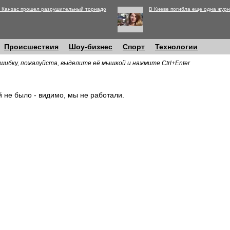
 Канзас прошел разрушительный торнадо
В Киеве погибла еще одна журн
Происшествия
Шоу-бизнес
Спорт
Технологии
шибку, пожалуйста, выделите её мышкой и нажмите Ctrl+Enter
й не было - видимо, мы не работали.