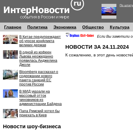
По штату
Главное
Политика
Экономика
Общество
Культура
Если Вы заметили о
В Китае предупреждают
об угрозе конфликта
великих держав
НОВОСТИ ЗА 24.11.2024
В одной из кофеен
К сожалению, в этот день новосте
Львова неожиданно
появилась Анджелина
Джоли
Bloomberg рассказал о
содержании нового
пакета санкций ЕС
против России
В МИД указали на
массовый отток
чиновников из
администрации Байдена
Папа Римский хотел бы
приехать в Киев
Новости шоу-бизнеса