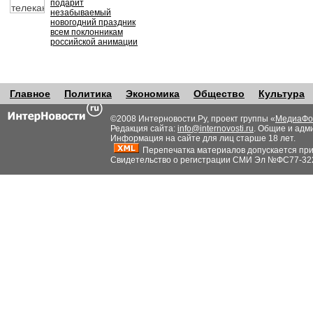
подарит
незабываемый
новогодний праздник
всем поклонникам
российской анимации
Главное
Политика
Экономика
Общество
Культура
©2008 Интерновости.Ру, проект группы «
МедиаФо
Редакция сайта:
info@internovosti.ru
. Общие и адм
Информация на сайте для лиц старше 18 лет.
Перепечатка материалов допускается при н
Свидетельство о регистрации СМИ Эл №ФС77-32