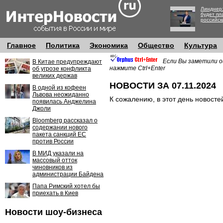
Линднер:
будет пл
российск
Главное
Политика
Экономика
Общество
Культура
Если Вы заметили о
В Китае предупреждают
нажмите Ctrl+Enter
об угрозе конфликта
великих держав
НОВОСТИ ЗА 07.11.2024
В одной из кофеен
Львова неожиданно
К сожалению, в этот день новосте
появилась Анджелина
Джоли
Bloomberg рассказал о
содержании нового
пакета санкций ЕС
против России
В МИД указали на
массовый отток
чиновников из
администрации Байдена
Папа Римский хотел бы
приехать в Киев
Новости шоу-бизнеса