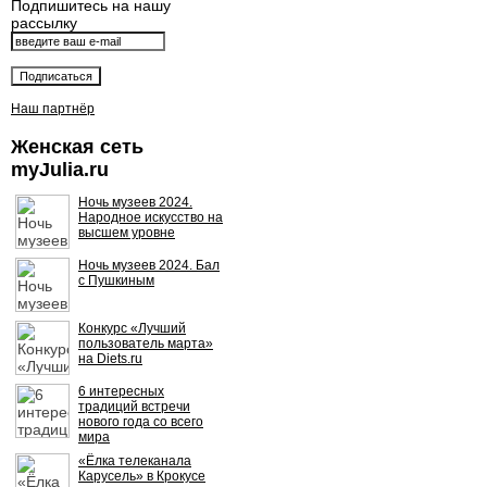
Подпишитесь на нашу
рассылку
Наш партнёр
Женская сеть
myJulia.ru
Ночь музеев 2024.
Народное искусство на
высшем уровне
Ночь музеев 2024. Бал
с Пушкиным
Конкурс «Лучший
пользователь марта»
на Diets.ru
6 интересных
традиций встречи
нового года со всего
мира
«Ёлка телеканала
Карусель» в Крокусе