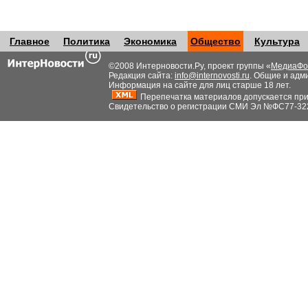
Главное
Политика
Экономика
Общество
Культура
©2008 Интерновости.Ру, проект группы «
МедиаФо
Редакция сайта:
info@internovosti.ru
. Общие и адм
Информация на сайте для лиц старше 18 лет.
Перепечатка материалов допускается при н
Свидетельство о регистрации СМИ Эл №ФС77-32