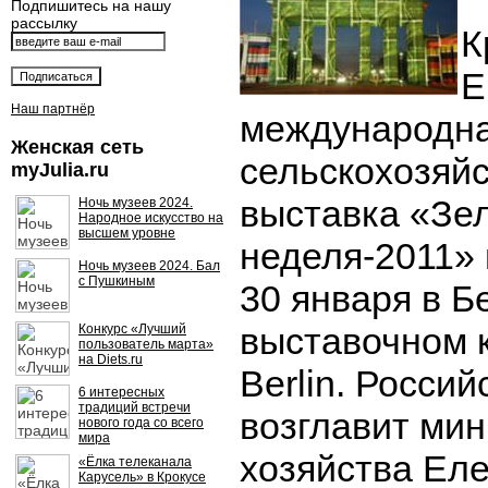
Подпишитесь на нашу
рассылку
К
Е
Наш партнёр
международн
Женская сеть
сельскохозяй
myJulia.ru
выставка «Зе
Ночь музеев 2024.
Народное искусство на
высшем уровне
неделя-2011» 
Ночь музеев 2024. Бал
с Пушкиным
30 января в Б
выставочном 
Конкурс «Лучший
пользователь марта»
на Diets.ru
Berlin. Росси
6 интересных
традиций встречи
возглавит мин
нового года со всего
мира
хозяйства Еле
«Ёлка телеканала
Карусель» в Крокусе