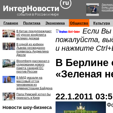
Линднер:
будет пл
российск
Главное
Политика
Экономика
Общество
Культура
Если Вы
В Китае предупреждают
об угрозе конфликта
пожалуйста, вы
великих держав
В одной из кофеен
и нажмите Ctrl+
Львова неожиданно
появилась Анджелина
Джоли
В Берлине
Bloomberg рассказал о
содержании нового
пакета санкций ЕС
«Зеленая н
против России
В МИД указали на
массовый отток
чиновников из
администрации Байдена
22.1.2011 03:
Папа Римский хотел бы
приехать в Киев
Фо
Новости шоу-бизнеса