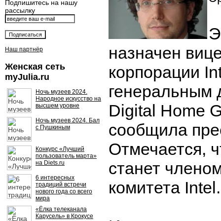
Подпишитесь на нашу
рассылку
Э
назначен виц
Наш партнёр
Женская сеть
корпорации Int
myJulia.ru
генеральным 
Ночь музеев 2024.
Народное искусство на
Digital Home 
высшем уровне
Ночь музеев 2024. Бал
сообщила прес
с Пушкиным
Отмечается, ч
Конкурс «Лучший
пользователь марта»
станет члено
на Diets.ru
6 интересных
комитета Intel.
традиций встречи
нового года со всего
мира
«Ёлка телеканала
Карусель» в Крокусе