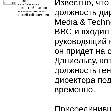
Известно, что
подарит
незабываемый
новогодний праздник
должность дир
всем поклонникам
российской анимации
Media & Techn
BBC и входил 
руководящий ко
он придет на 
Дэниельсу, к
должность ге
директора по
временно.
Присоединивш