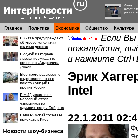
Линднер:
будет пл
российск
Главное
Политика
Экономика
Общество
Культура
Если Вы
В Китае предупреждают
об угрозе конфликта
пожалуйста, вы
великих держав
В одной из кофеен
и нажмите Ctrl+
Львова неожиданно
появилась Анджелина
Джоли
Эрик Хагге
Bloomberg рассказал о
содержании нового
пакета санкций ЕС
Intel
против России
В МИД указали на
массовый отток
чиновников из
администрации Байдена
22.1.2011 02:
Папа Римский хотел бы
приехать в Киев
Фо
Новости шоу-бизнеса
Эр