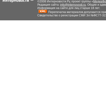
©2008 Интерновости.Ру, проект группы «
МедиаФо
Редакция сайта:
info@internovosti.ru
. Общие и адм
Информация на сайте для лиц старше 18 лет.
Перепечатка материалов допускается при н
Свидетельство о регистрации СМИ Эл №ФС77-32