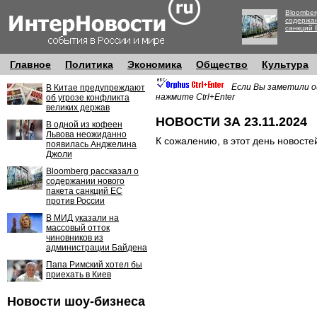
Bloomber
содержан
санкций 
Главное
Политика
Экономика
Общество
Культура
Если Вы заметили о
В Китае предупреждают
нажмите Ctrl+Enter
об угрозе конфликта
великих держав
НОВОСТИ ЗА 23.11.2024
В одной из кофеен
Львова неожиданно
К сожалению, в этот день новосте
появилась Анджелина
Джоли
Bloomberg рассказал о
содержании нового
пакета санкций ЕС
против России
В МИД указали на
массовый отток
чиновников из
администрации Байдена
Папа Римский хотел бы
приехать в Киев
Новости шоу-бизнеса