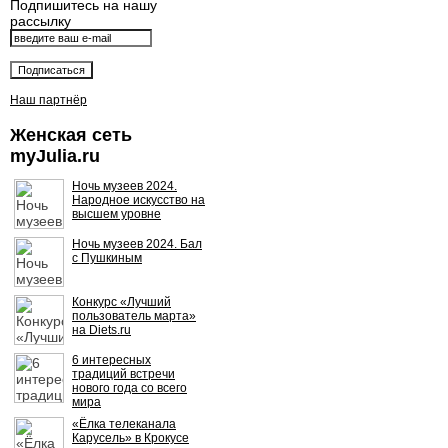
Подпишитесь на нашу
рассылку
Наш партнёр
Женская сеть
myJulia.ru
Ночь музеев 2024.
Народное искусство на
высшем уровне
Ночь музеев 2024. Бал
с Пушкиным
Конкурс «Лучший
пользователь марта»
на Diets.ru
6 интересных
традиций встречи
нового года со всего
мира
«Ёлка телеканала
Карусель» в Крокусе