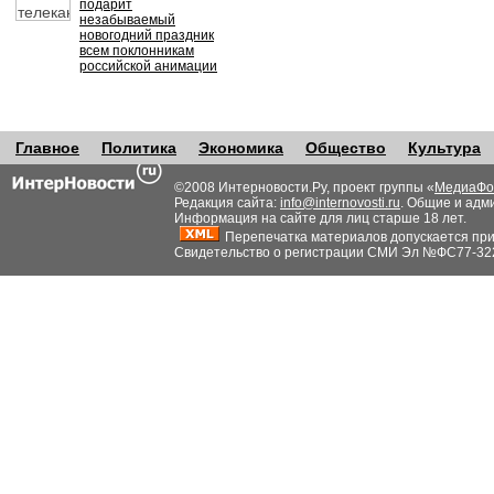
подарит
незабываемый
новогодний праздник
всем поклонникам
российской анимации
Главное
Политика
Экономика
Общество
Культура
©2008 Интерновости.Ру, проект группы «
МедиаФо
Редакция сайта:
info@internovosti.ru
. Общие и адм
Информация на сайте для лиц старше 18 лет.
Перепечатка материалов допускается при н
Свидетельство о регистрации СМИ Эл №ФС77-32