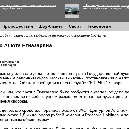
азали на массовый отток чиновников из
В Финляндии перешел на резер
трации Байдена
энергоснабжение дата-центр «
Происшествия
Шоу-бизнес
Спорт
Технологии
шибку, пожалуйста, выделите её мышкой и нажмите Ctrl+Enter
о Ашота Егиазаряна
 corrupcia.net
 Егиазарян.
амках уголовного дела в отношении депутата Государственной ду
манным районным судом Москвы вынесены постановления о нало
иняемого. Об этом сообщили в пресс-службе СКП РФ 21 января.
омним, что против Егиазаряна было возбуждено уголовное дело по ч
шенничество в особо крупном размере», которая предусматривает 
ения свободы.
а денежные средства, перечисляемые от ЗАО «Центурион Альянс» в
ме около 1,5 миллиардов рублей компании Prechard Holdings, а та
онтрольным обвиняемому.
поряжаться этими активами. Ранее, напомним, были арестованы т