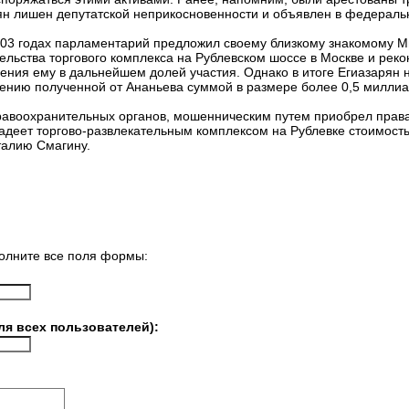
ян лишен депутатской неприкосновенности и объявлен в федераль
003 годах парламентарий предложил своему близкому знакомому М
ельства торгового комплекса на Рублевском шоссе в Москве и реко
ения ему в дальнейшем долей участия. Однако в итоге Егиазарян 
ению полученной от Ананьева суммой в размере более 0,5 миллиа
правоохранительных органов, мошенническим путем приобрел права
адеет торгово-развлекательным комплексом на Рублевке стоимост
талию Смагину.
олните все поля формы:
ля всех пользователей):