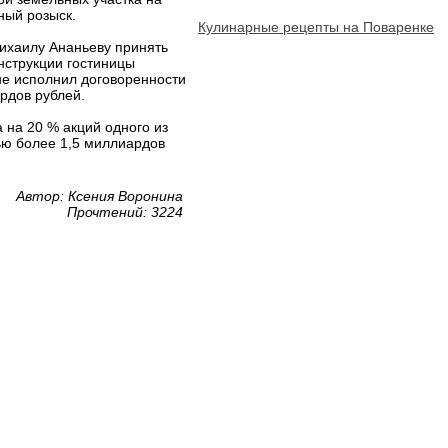
ный розыск.
Кулинарные рецепты на Поваренке
ихаилу Ананьеву принять
нструкции гостиницы
не исполнил договоренности
рдов рублей.
 на 20 % акций одного из
ью более 1,5 миллиардов
Автор: Ксения Воронина
Прочтений: 3224