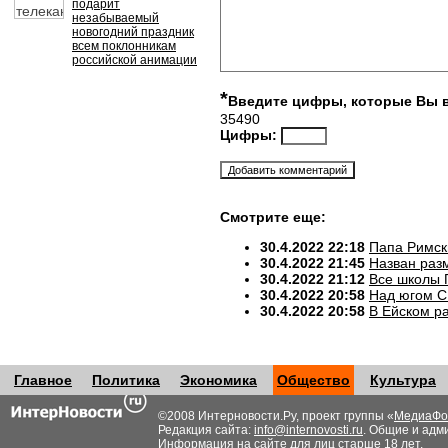
подарит
незабываемый
новогодний праздник
всем поклонникам
российской анимации
*
Введите цифры, которые Вы 
35490
Цифры:
Смотрите еще:
30.4.2022 22:18
Папа Римск
30.4.2022 21:45
Назван разм
30.4.2022 21:12
Все школы 
30.4.2022 20:58
Над югом С
30.4.2022 20:58
В Ейском р
Главное
Политика
Экономика
Общество
Культура
©2008 Интерновости.Ру, проект группы «
МедиаФо
Редакция сайта:
info@internovosti.ru
. Общие и адм
Информация на сайте для лиц старше 18 лет.