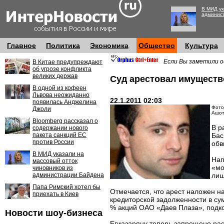
В МИД ук
админис
Главное
Политика
Экономика
Общество
Культура
Если Вы заметили о
В Китае предупреждают
об угрозе конфликта
великих держав
Суд арестовал имуществ
В одной из кофеен
Львова неожиданно
22.1.2011 02:03
появилась Анджелина
Фото:
Джоли
Ашот
Bloomberg рассказал о
В р
содержании нового
пакета санкций ЕС
Бас
против России
обв
В МИД указали на
Нап
массовый отток
«мо
чиновников из
администрации Байдена
лиш
Папа Римский хотел бы
Отмечается, что арест наложен н
приехать в Киев
кредиторской задолженности в сум
% акций ОАО «Даев Плаза», подк
Новости шоу-бизнеса
Егиазаряну теперь запрещено рас