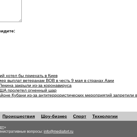
видите:
ий хотел бы приехать в Киев
ер выплат ветеранам ВОВ в честь 9 мая в странах Азии
Пекина закрыли из-за коронавируса
ША пролетел огненный шар
айоне Кубани из-за антитеррористических мероприятий запретили 
Происшествия
Шоу-бизнес
Спорт
Технологии
рт
»
инистративные вопросы:
info@mediafort.ru