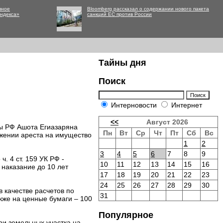
вное
Bloomberg рассказал о содержании нового пакета
Яндекса»
санкций ЕС против России
Тайны дня
Поиск
Интерновости
Интернет
<<
Август 2026
мы РФ Ашота Егиазаряна
Пн
Вт
Ср
Чт
Пт
Сб
Вс
жении ареста на имущество
1
2
3
4
5
6
7
8
9
. 4 ст. 159 УК РФ -
10
11
12
13
14
15
16
наказание до 10 лет
17
18
19
20
21
22
23
24
25
26
27
28
29
30
 качестве расчетов по
31
кже на ценные бумаги – 100
Популярное
ри земельных участка на