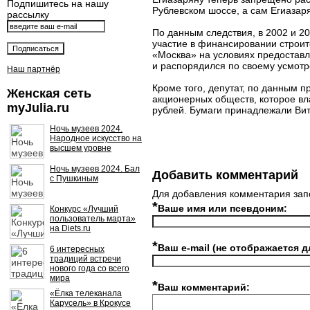
Подпишитесь на нашу
Рублевском шоссе, а сам Егиазар
рассылку
По данным следствия, в 2002 и 2
участие в финансировании строит
«Москва» на условиях предоставл
и распорядился по своему усмотр
Наш партнёр
Кроме того, депутат, по данным 
Женская сеть
акционерных обществ, которое вл
myJulia.ru
рублей. Бумаги принадлежали Ви
Ночь музеев 2024.
Народное искусство на
высшем уровне
Ночь музеев 2024. Бал
Добавить комментарий
с Пушкиным
Для добавления комментария зап
*
Ваше имя или псевдоним:
Конкурс «Лучший
пользователь марта»
на Diets.ru
*
Ваш e-mail (не отображается д
6 интересных
традиций встречи
нового года со всего
мира
*
Ваш комментарий:
«Ёлка телеканала
Карусель» в Крокусе