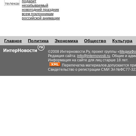
подарит
незабываемый
новогодний праздник
всем поклонникам
российской анимации
Главное
Политика
Экономика
Общество
Культура
©2008 Интерновости.Ру, проект группы «
МедиаФо
Редакция сайта:
info@internovosti.ru
. Общие и адм
Информация на сайте для лиц старше 18 лет.
Перепечатка материалов допускается при н
Свидетельство о регистрации СМИ Эл №ФС77-32