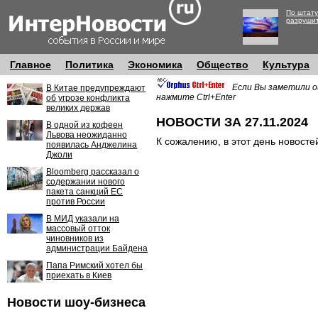
По штату
разруши
Главное
Политика
Экономика
Общество
Культура
Если Вы заметили о
В Китае предупреждают
нажмите Ctrl+Enter
об угрозе конфликта
великих держав
НОВОСТИ ЗА 27.11.2024
В одной из кофеен
Львова неожиданно
К сожалению, в этот день новосте
появилась Анджелина
Джоли
Bloomberg рассказал о
содержании нового
пакета санкций ЕС
против России
В МИД указали на
массовый отток
чиновников из
администрации Байдена
Папа Римский хотел бы
приехать в Киев
Новости шоу-бизнеса