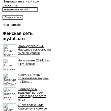
Подпишитесь на нашу
рассылку
Наш партнёр
Женская сеть
myJulia.ru
Ночь музеев 2024.
Народное искусство на
высшем уровне
Ночь музеев 2024. Бал
с Пушкиным
Конкурс «Лучший
пользователь марта»
на Diets.ru
6 интересных
традиций встречи
нового года со всего
мира
«Ёлка телеканала
Карусель» в Крокусе