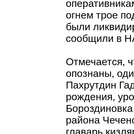
оперативника
огнем трое п
были ликвиди
сообщили в Н
Отмечается, ч
опознаны, один
Пахрутдин Гад
рождения, ур
Бороздиновка
района Чеченс
главарь кизля