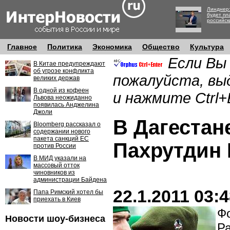
Линднер:
будет пл
российск
Главное
Политика
Экономика
Общество
Культура
Если Вы
В Китае предупреждают
об угрозе конфликта
пожалуйста, вы
великих держав
В одной из кофеен
и нажмите Ctrl+
Львова неожиданно
появилась Анджелина
Джоли
В Дагестан
Bloomberg рассказал о
содержании нового
пакета санкций ЕС
Пахрутдин
против России
В МИД указали на
массовый отток
чиновников из
администрации Байдена
22.1.2011 03:
Папа Римский хотел бы
приехать в Киев
Фо
Новости шоу-бизнеса
Р