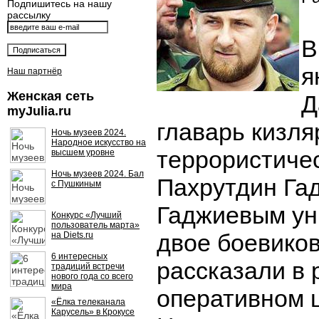
Подпишитесь на нашу
рассылку
В
я
Наш партнёр
Женская сеть
Д
myJulia.ru
главарь кизля
Ночь музеев 2024.
Народное искусство на
террористиче
высшем уровне
Ночь музеев 2024. Бал
Пахрутдин Гад
с Пушкиным
Гаджиевым у
Конкурс «Лучший
пользователь марта»
двое боевиков
на Diets.ru
6 интересных
рассказали в 
традиций встречи
нового года со всего
мира
оперативном 
«Ёлка телеканала
Карусель» в Крокусе