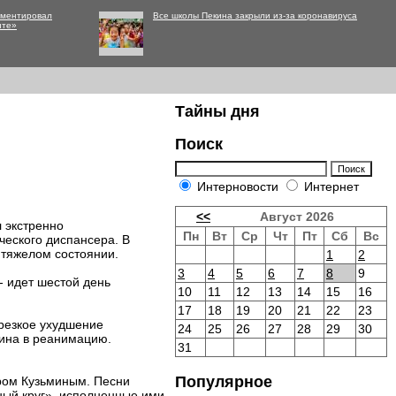
мментировал
Все школы Пекина закрыли из-за коронавируса
нте»
Тайны дня
Поиск
Интерновости
Интернет
<<
Август 2026
л экстренно
Пн
Вт
Ср
Чт
Пт
Сб
Вс
ческого диспансера. В
 тяжелом состоянии.
1
2
3
4
5
6
7
8
9
- идет шестой день
10
11
12
13
14
15
16
17
18
19
20
21
22
23
 резкое ухудшение
24
25
26
27
28
29
30
кина в реанимацию.
31
Популярное
иром Кузьминым. Песни
ьный круг», исполненные ими