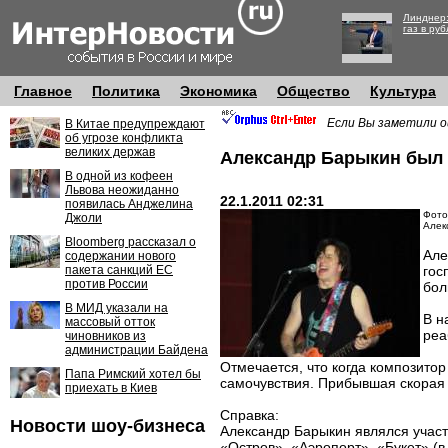
Линднер:
газ в руб
Главное
Политика
Экономика
Общество
Культура
Если Вы заметили о
В Китае предупреждают
об угрозе конфликта
великих держав
Александр Барыкин был 
В одной из кофеен
Львова неожиданно
22.1.2011 02:31
появилась Анджелина
Фото:
Джоли
Алек
Bloomberg рассказал о
Але
содержании нового
пакета санкций ЕС
гос
против России
бол
В МИД указали на
В н
массовый отток
реа
чиновников из
администрации Байдена
Отмечается, что когда композитор
Папа Римский хотел бы
самочувствия. Прибывшая скорая
приехать в Киев
Справка:
Новости шоу-бизнеса
Александр Барыкин являлся участ
«Остров», «Аэропорт», «Букет» (в