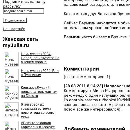
Подпишитесь на нашу
на советской эстраде, стали все
рассылку
Как отметил друг Барыкина брянс
Сейчас Барыкин находится в обыч
нормальном уровне, добавил исто
Наш партнёр
Барыкин часто бывает в Брянске. 
Женская сеть
myJulia.ru
Ночь музеев 2024.
Народное искусство на
высшем уровне
Комментарии
Ночь музеев 2024. Бал
с Пушкиным
(всего комментариев: 1)
[28.03.2011 8:14:23] Написал: u
Конкурс «Лучший
Комментирует Миша Рыцаревъ: чтож
пользователь марта»
рекомендую один из лучших религ
на Diets.ru
lib.eparhia-saratov.ru/books/10k/kir
зрения попса- все это- мiрские п
6 интересных
традиций встречи
потом все же интересовался).
нового года со всего
мира
«Ёлка телеканала
Карусель» в Крокусе
Добавить комментарий