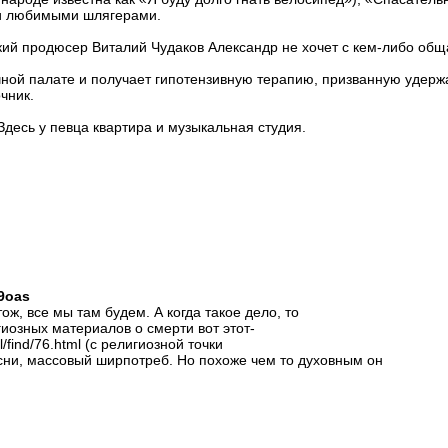
ми любимыми шлягерами.
кий продюсер Виталий Чудаков Александр не хочет с кем-либо общ
ной палате и получает гипотензивную терапию, призванную удерж
чник.
Здесь у певца квартира и музыкальная студия.
a9oas
, все мы там будем. А когда такое дело, то
иозных материалов о смерти вот этот-
ill/find/76.html (с религиозной точки
есни, массовый ширпотреб. Но похоже чем то духовным он