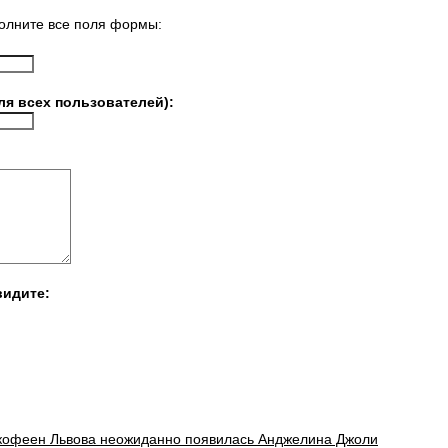
олните все поля формы:
ля всех пользователей):
видите:
 кофеен Львова неожиданно появилась Анджелина Джоли