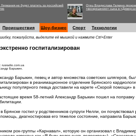
 Германия не будет платить за российский
Отец Владислава Галкина проко
лях
«воскрешение» сына в «Диверса
Происшествия
Шоу-бизнес
Спорт
Технологии
шибку, пожалуйста, выделите её мышкой и нажмите Ctrl+Enter
экстренно госпитализирован
 rusradio.com.ua
сандр Барыкин.
ксандр Барыкин, певец и автор множества советских шлягеров, бы
питализирован в реанимационное отделение Брянского кардиологи
ьницу популярного певца доставили на карете «Скорой помощи» в
астоящее время 58-летний Александр Барыкин пошел на поправку 
билитации.
 в Брянске гостил у родственников супруги Нелли, он почувствовал
 помощь, диагностировав его тяжелое состояние, направила Бары
ником рок-группы «Карнавал», которую он организовал с Владим
 народе известна как «Я буду долго гнать велосипед»), «Спасател