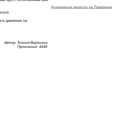
Кулинарные рецепты на Поваренке
аться.
ать давление на
Автор: Ксения Воронина
Прочтений: 4446