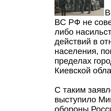
В
ВС РФ не сов
либо насильс
действий в о
населения, по
пределах горо
Киевской обла
С таким заяв
выступило Ми
обороны Росс