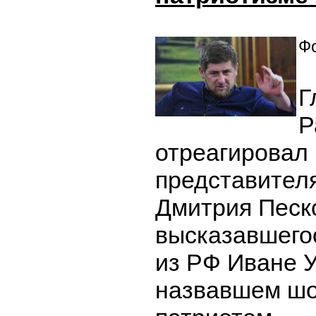
Фо
Г
Р
отреагировал 
представител
Дмитрия Песк
высказавшего
из РФ Иване У
назвавшем ш