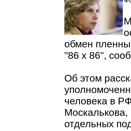
М
о
обмен пленны
"86 х 86", со
Об этом расс
уполномоченн
человека в РФ
Москалькова, 
отдельных по