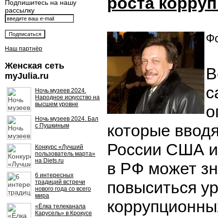
роста корруп
Подпишитесь на нашу
рассылку
Фо
Наш партнёр
Женская сеть
В
myJulia.ru
с
Ночь музеев 2024.
Народное искусство на
высшем уровне
о
Ночь музеев 2024. Бал
которые ввод
с Пушкиным
России США и
Конкурс «Лучший
пользователь марта»
на Diets.ru
в РФ может з
6 интересных
повыситься у
традиций встречи
нового года со всего
мира
коррупционны
«Ёлка телеканала
Карусель» в Крокусе