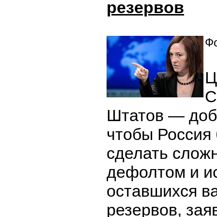
резервов
Фо
Ц
С
Штатов — доби
чтобы Россия
сделать слож
дефолтом и и
оставшихся в
резервов, зая