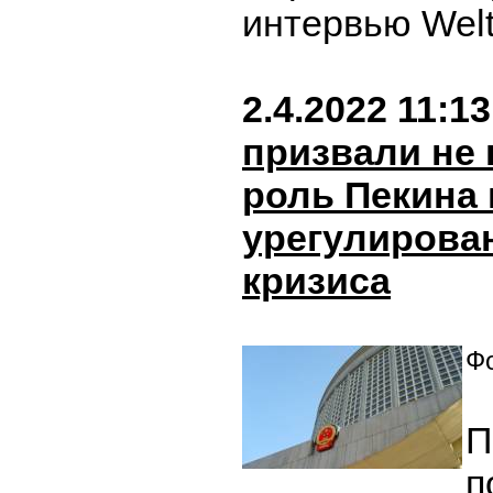
интервью Wel
2.4.2022 11:13
призвали не
роль Пекина 
урегулирова
кризиса
Фо
П
п