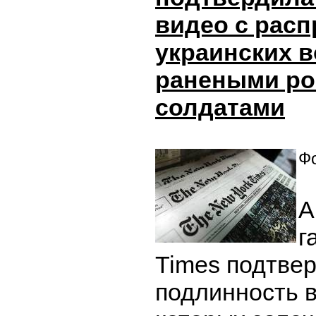
видео с рас
украинских 
ранеными ро
солдатами
Фо
А
г
Times подтве
подлинность в