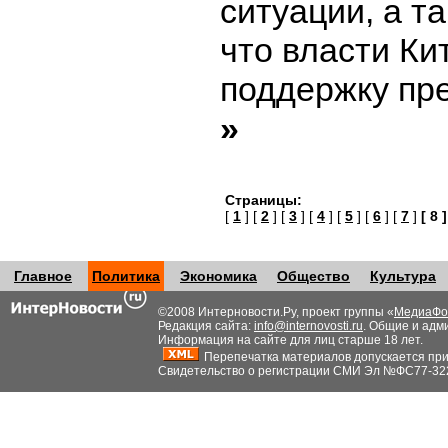
ситуации, а т
что власти Ки
поддержку пр
»
Страницы:
[
1
] [
2
] [
3
] [
4
] [
5
] [
6
] [
7
]
[ 8 ]
Главное
Политика
Экономика
Общество
Культура
©2008 Интерновости.Ру, проект группы «
МедиаФо
Редакция сайта:
info@internovosti.ru
. Общие и адм
Информация на сайте для лиц старше 18 лет.
Перепечатка материалов допускается при н
Свидетельство о регистрации СМИ Эл №ФС77-32