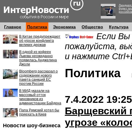
Линднер:
будет пл
российск
Главное
Политика
Экономика
Общество
Культура
Если Вы
В Китае предупреждают
об угрозе конфликта
пожалуйста, вы
великих держав
В одной из кофеен
и нажмите Ctrl+
Львова неожиданно
появилась Анджелина
Джоли
Политика
Bloomberg рассказал о
содержании нового
пакета санкций ЕС
против России
В МИД указали на
массовый отток
7.4.2022 19:25
чиновников из
администрации Байдена
Барщевский 
Папа Римский хотел бы
приехать в Киев
угрозе «коло
Новости шоу-бизнеса