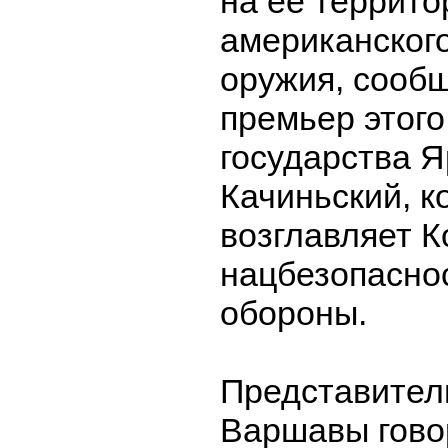
на ее террито
американског
оружия, сооб
премьер этого
государства 
Качиньский, к
возглавляет К
нацбезопасно
обороны.
Представител
Варшавы гово