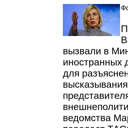
Фо
П
В
вызвали в Ми
иностранных 
для разъяснен
высказывания
представителя
внешнеполити
ведомства Ма