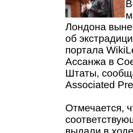
В
м
Лондона выне
об экстрадици
портала Wiki
Ассанжа в Со
Штаты, сообщ
Associated Pre
Отмечается, ч
соответствую
выдали в ходе