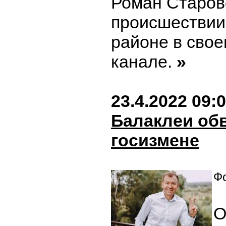
Роман Старов
происшествии
районе в свое
канале.
»
23.4.2022 09:
Балаклеи об
госизмене
Фо
О