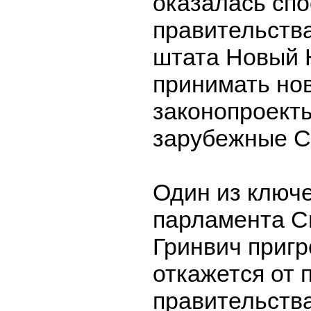
оказалась сп
правительства
штата Новый
принимать но
законопроект
зарубежные 
Один из ключ
парламента С
Гринвич пригр
откажется от 
правительства