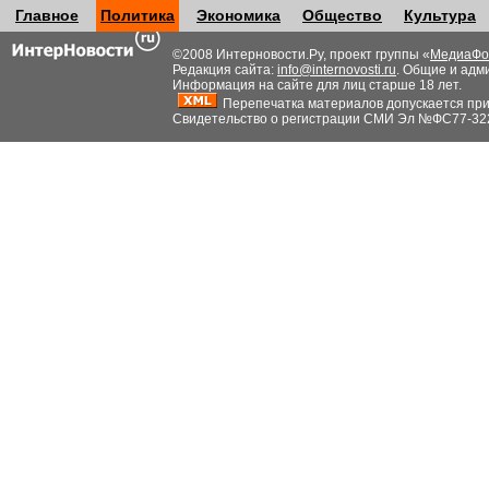
Главное
Политика
Экономика
Общество
Культура
©2008 Интерновости.Ру, проект группы «
МедиаФо
Редакция сайта:
info@internovosti.ru
. Общие и адм
Информация на сайте для лиц старше 18 лет.
Перепечатка материалов допускается при н
Свидетельство о регистрации СМИ Эл №ФС77-32