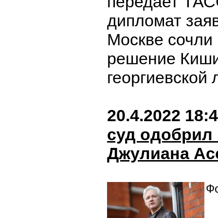
передает ТАС
дипломат заяв
Москве сочли
решение Киши
георгиевской 
20.4.2022 18:
суд одобрил
Джулиана Ас
Фо