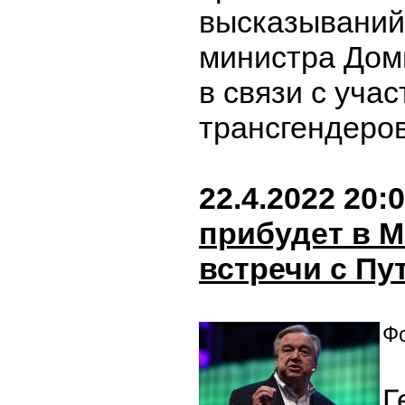
высказываний
министра Дом
в связи с уча
трансгендеров
22.4.2022 20:
прибудет в М
встречи с П
Фо
Г