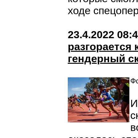
ходе спецопе
23.4.2022 08:
разгорается
гендерный с
Фо
И
с
в