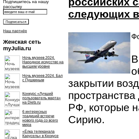
российских с
Подпишитесь на нашу
рассылку
следующих 
Наш партнёр
Фо
Женская сеть
myJulia.ru
В
Ночь музеев 2024.
Народное искусство на
высшем уровне
о
Ночь музеев 2024. Бал
закрытии воз
с Пушкиным
пространства
Конкурс «Лучший
пользователь марта»
на Diets.ru
РФ, которые 
6 интересных
Сирию.
традиций встречи
нового года со всего
мира
«Ёлка телеканала
Карусель» в Крокусе