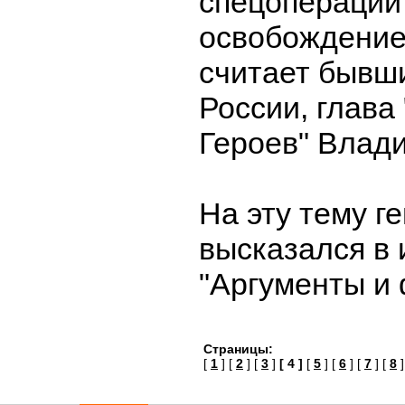
спецоперации
освобождение
считает бывш
России, глава
Героев" Влад
На эту тему г
высказался в 
"Аргументы и
Страницы:
[
1
] [
2
] [
3
]
[ 4 ]
[
5
] [
6
] [
7
] [
8
]