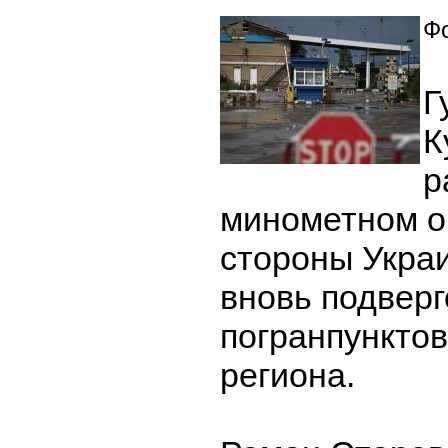
Фо
Г
К
р
минометном о
стороны Укра
вновь подверг
погранпунктов
региона.