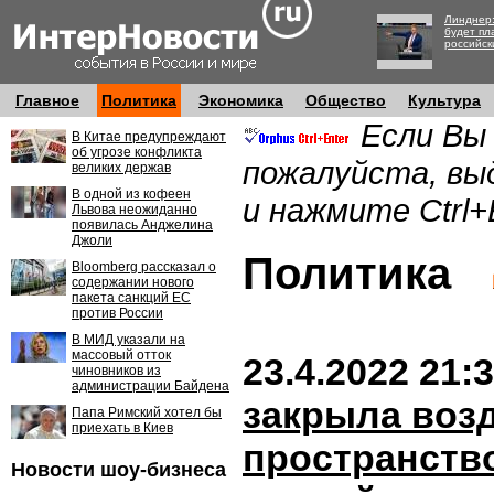
Линднер:
будет пл
российск
Главное
Политика
Экономика
Общество
Культура
Если Вы
В Китае предупреждают
об угрозе конфликта
пожалуйста, вы
великих держав
В одной из кофеен
и нажмите Ctrl+
Львова неожиданно
появилась Анджелина
Джоли
Политика
Bloomberg рассказал о
содержании нового
пакета санкций ЕС
против России
В МИД указали на
массовый отток
23.4.2022 21:
чиновников из
администрации Байдена
закрыла воз
Папа Римский хотел бы
приехать в Киев
пространств
Новости шоу-бизнеса