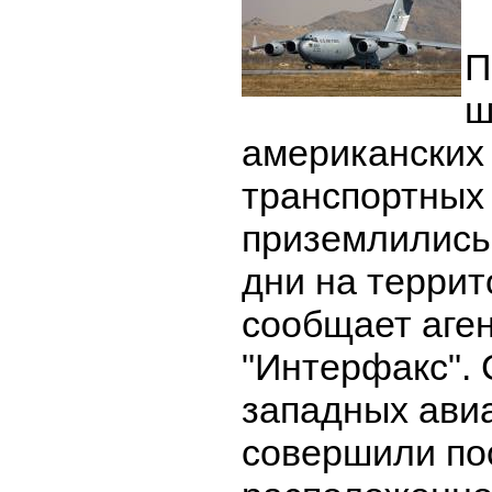
П
ш
американских
транспортных
приземлились
дни на терри
сообщает аге
"Интерфакс".
западных авиа
совершили по