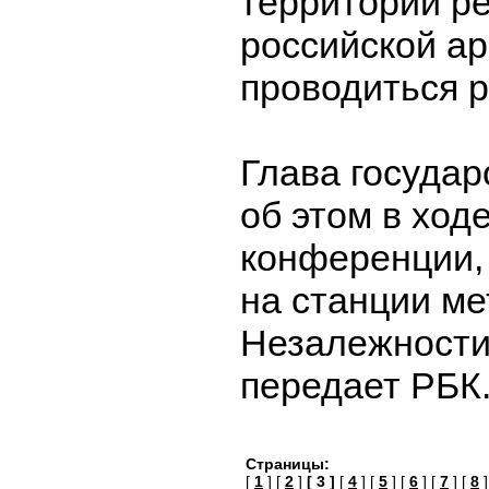
территории ре
российской ар
проводиться 
Глава государ
об этом в ходе
конференции,
на станции м
Незалежности"
передает РБК
Страницы:
[
1
] [
2
]
[ 3 ]
[
4
] [
5
] [
6
] [
7
] [
8
]