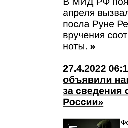
В МИД РФ поя
апреля вызва
посла Руне Р
вручения соо
ноты.
»
27.4.2022 06:
объявили наг
за сведения 
России»
Фо