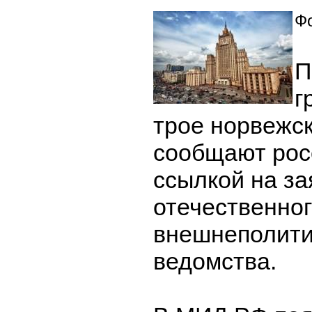
Фо
П
г
трое норвежс
сообщают рос
ссылкой на з
отечественно
внешнеполити
ведомства.