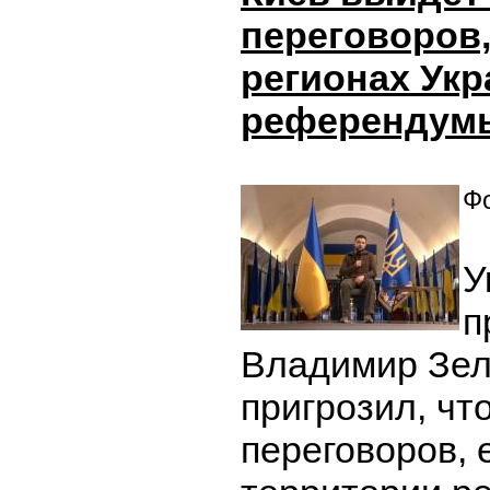
переговоров,
регионах Ук
референдум
Фо
У
п
Владимир Зел
пригрозил, чт
переговоров, 