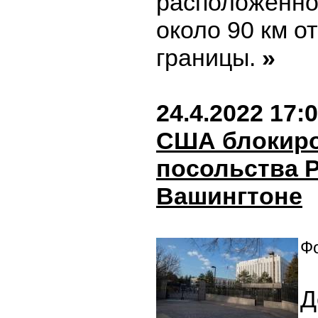
расположенно
около 90 км о
границы.
»
24.4.2022 17:
США блокиро
посольства 
Вашингтоне
Фо
Д