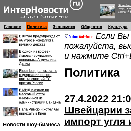
Bloomber
содержан
санкций 
Главное
Политика
Экономика
Общество
Культура
Если Вы
В Китае предупреждают
об угрозе конфликта
пожалуйста, вы
великих держав
В одной из кофеен
и нажмите Ctrl+
Львова неожиданно
появилась Анджелина
Джоли
Политика
Bloomberg рассказал о
содержании нового
пакета санкций ЕС
против России
В МИД указали на
массовый отток
27.4.2022 21:
чиновников из
администрации Байдена
Швейцарии з
Папа Римский хотел бы
приехать в Киев
импорт угля 
Новости шоу-бизнеса