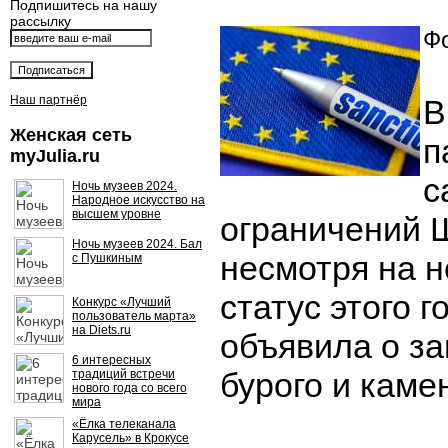
Подпишитесь на нашу
рассылку
Фо
Наш партнёр
В
Женская сеть
п
myJulia.ru
с
Ночь музеев 2024.
Народное искусство на
высшем уровне
ограничений 
Ночь музеев 2024. Бал
несмотря на 
с Пушкиным
статус этого г
Конкурс «Лучший
пользователь марта»
на Diets.ru
объявила о за
6 интересных
бурого и каме
традиций встречи
нового года со всего
мира
«Ёлка телеканала
Карусель» в Крокусе