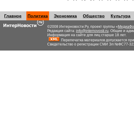
Главное
Политика
Экономика
Общество
Культура
©2008 Интерновости.Ру, проект группы «
МедиаФо
Редакция сайта:
info@internovosti.ru
. Общие и адм
Информация на сайте для лиц старше 18 лет.
Перепечатка материалов допускается при н
Свидетельство о регистрации СМИ Эл №ФС77-32