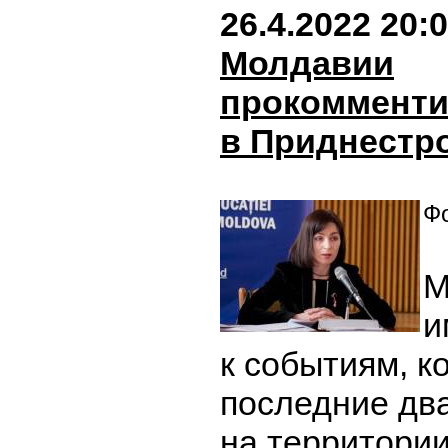
26.4.2022 20:
Молдавии
прокомменти
в Приднестр
Фо
М
и
к событиям, к
последние два
на территори