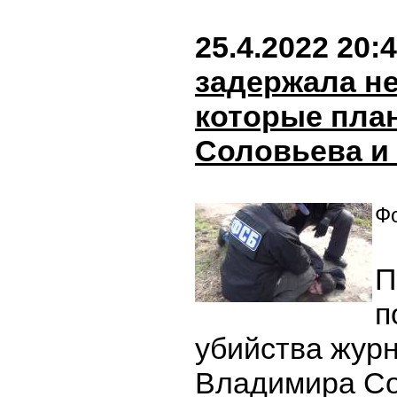
25.4.2022 20:
задержала н
которые пла
Соловьева и
Фо
П
п
убийства жур
Владимира С