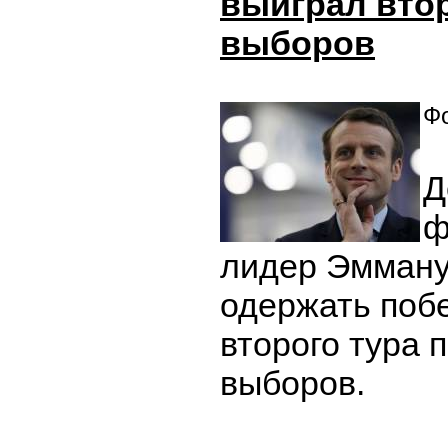
выиграл вто
выборов
Фо
Д
ф
лидер Эмману
одержать побе
второго тура 
выборов.