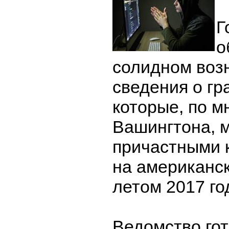
Г
о
солидном воз
сведения о гр
которые, по 
Вашингтона, м
причастными к
на американс
летом 2017 го
Ведомство го