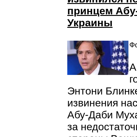
принцем Абу
Украины
Фо
А
г
Энтони Блинк
извинения на
Абу-Даби Мух
за недостато