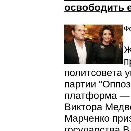
освободить 
Фо
Ж
п
политсовета у
партии "Оппо
платформа — 
Виктора Медв
Марченко при
государства 