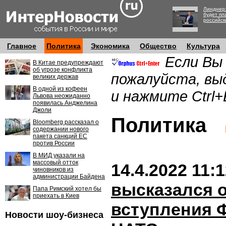
Линднер:
будет пл
российск
Главное
Политика
Экономика
Общество
Культура
Если Вы
В Китае предупреждают
об угрозе конфликта
пожалуйста, вы
великих держав
В одной из кофеен
и нажмите Ctrl+
Львова неожиданно
появилась Анджелина
Джоли
Политика
Bloomberg рассказал о
содержании нового
пакета санкций ЕС
против России
В МИД указали на
массовый отток
14.4.2022 11:
чиновников из
администрации Байдена
высказался 
Папа Римский хотел бы
приехать в Киев
вступления 
Новости шоу-бизнеса