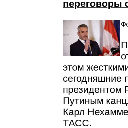
переговоры 
Фо
П
о
этом жестким
сегодняшние 
президентом
Путиным канц
Карл Нехамме
ТАСС.