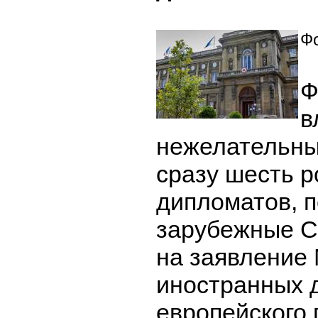
Фо
Ф
в
нежелательны
сразу шесть р
дипломатов, 
зарубежные С
на заявление
иностранных д
европейского 