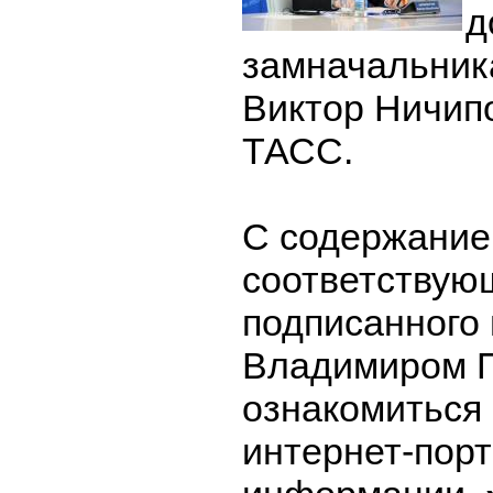
д
замначальни
Виктор Ничипо
ТАСС.
С содержани
соответствующ
подписанного
Владимиром 
ознакомиться
интернет-пор