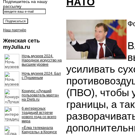
НАТО
Подпишитесь на нашу
рассылку
Фо
Наш партнёр
Женская сеть
В
myJulia.ru
в
Ночь музеев 2024.
Народное искусство на
высшем уровне
усиливать сух
Ночь музеев 2024. Бал
противовозду
с Пушкиным
(ПВО), чтобы 
Конкурс «Лучший
пользователь марта»
на Diets.ru
границы, а та
6 интересных
разворачиват
традиций встречи
нового года со всего
мира
дополнительн
«Ёлка телеканала
Карусель» в Крокусе