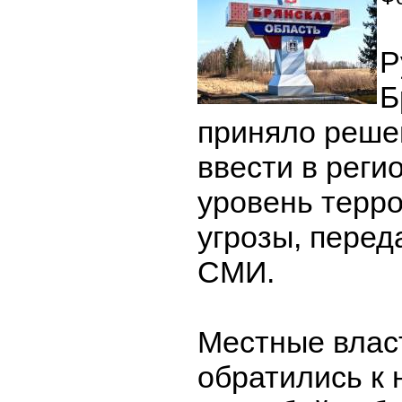
Р
Б
приняло решен
ввести в реги
уровень терр
угрозы, перед
СМИ.
Местные влас
обратились к 