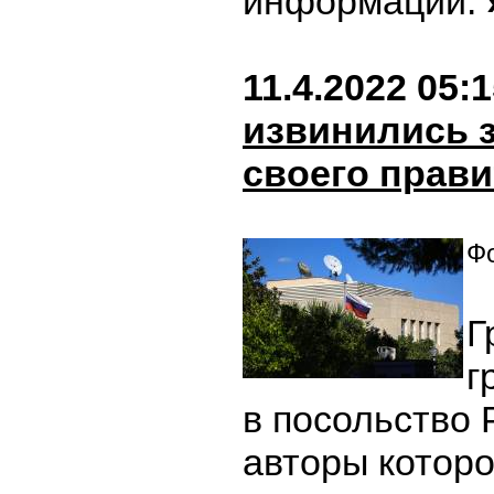
информации.
11.4.2022 05:
извинились 
своего прав
Фо
Г
г
в посольство 
авторы которо