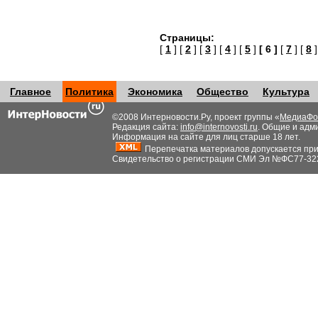
Страницы:
[
1
] [
2
] [
3
] [
4
] [
5
]
[ 6 ]
[
7
] [
8
]
Главное
Политика
Экономика
Общество
Культура
©2008 Интерновости.Ру, проект группы «
МедиаФо
Редакция сайта:
info@internovosti.ru
. Общие и адм
Информация на сайте для лиц старше 18 лет.
Перепечатка материалов допускается при н
Свидетельство о регистрации СМИ Эл №ФС77-32