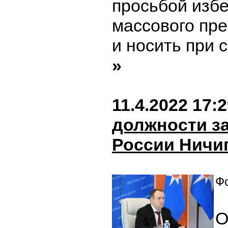
просьбой избе
массового пр
и носить при 
»
11.4.2022 17:
должности з
России Ничи
Фо
О