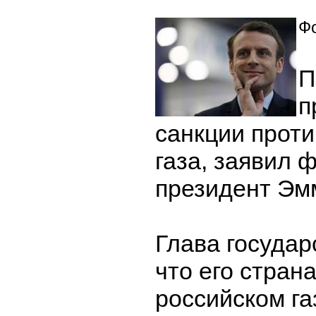
Фо
П
п
санкции проти
газа, заявил 
президент Эм
Глава государ
что его стран
российском га