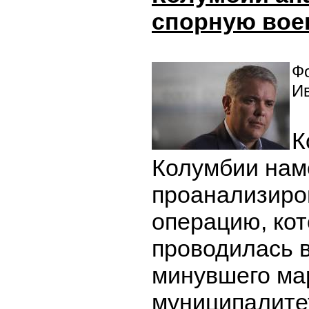
спорную вое
Фо
И
К
Колумбии нам
проанализиро
операцию, ко
проводилась в
минувшего ма
муниципалите