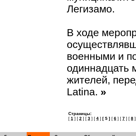
Легизамо.
В ходе меропр
осуществлявш
военными и по
одиннадцать 
жителей, пере
Latina.
»
Страницы:
[
1
] [
2
] [
3
] [
4
]
[ 5 ]
[
6
] [
7
] [
8
]