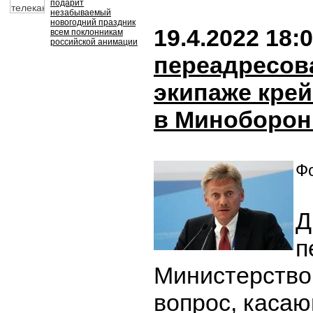
подарит
незабываемый
новогодний праздник
19.4.2022 18:
всем поклонникам
российской анимации
переадресов
экипаже кре
в Миноборо
Фо
Д
п
Министерство
вопрос, каса