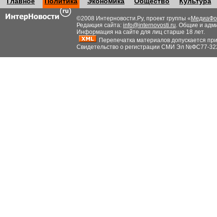
Главное
Политика
Экономика
Общество
Культура
©2008 Интерновости.Ру, проект группы «
МедиаФо
Редакция сайта:
info@internovosti.ru
. Общие и адм
Информация на сайте для лиц старше 18 лет.
Перепечатка материалов допускается при н
Свидетельство о регистрации СМИ Эл №ФС77-32