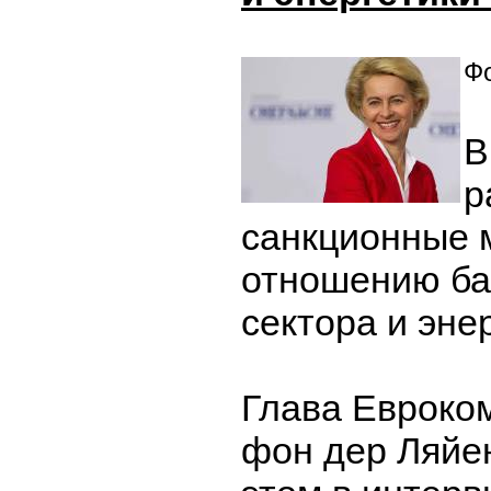
Фо
В
р
санкционные 
отношению ба
сектора и эне
Глава Евроко
фон дер Ляйе