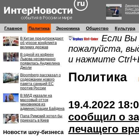
Линднер:
будет пл
российск
Главное
Политика
Экономика
Общество
Культура
Если Вы
В Китае предупреждают
об угрозе конфликта
пожалуйста, вы
великих держав
В одной из кофеен
и нажмите Ctrl+
Львова неожиданно
появилась Анджелина
Джоли
Политика
Bloomberg рассказал о
содержании нового
пакета санкций ЕС
против России
В МИД указали на
массовый отток
19.4.2022 18:
чиновников из
администрации Байдена
сообщил о з
Папа Римский хотел бы
приехать в Киев
лечащего вр
Новости шоу-бизнеса