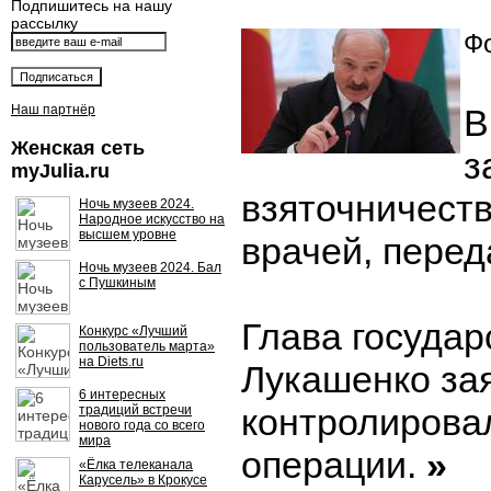
Подпишитесь на нашу
рассылку
Фо
Наш партнёр
В
Женская сеть
з
myJulia.ru
взяточничеств
Ночь музеев 2024.
Народное искусство на
высшем уровне
врачей, перед
Ночь музеев 2024. Бал
с Пушкиным
Глава государ
Конкурс «Лучший
пользователь марта»
на Diets.ru
Лукашенко зая
6 интересных
контролировал
традиций встречи
нового года со всего
мира
операции.
»
«Ёлка телеканала
Карусель» в Крокусе