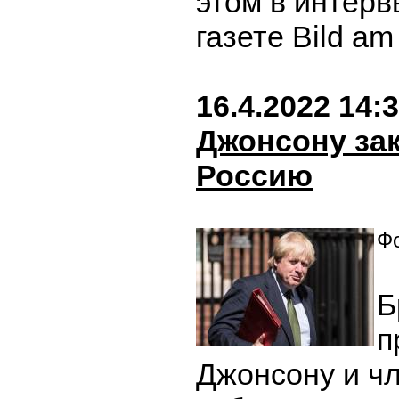
этом в интер
газете Bild a
16.4.2022 14:
Джонсону за
Россию
Фо
Б
п
Джонсону и ч