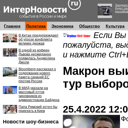
Линднер:
будет пл
российск
Главное
Политика
Экономика
Общество
Культура
Если Вы
В Китае предупреждают
об угрозе конфликта
пожалуйста, вы
великих держав
В одной из кофеен
и нажмите Ctrl+
Львова неожиданно
появилась Анджелина
Джоли
Макрон вы
Bloomberg рассказал о
содержании нового
пакета санкций ЕС
тур выбор
против России
В МИД указали на
массовый отток
чиновников из
администрации Байдена
25.4.2022 12:
Папа Римский хотел бы
приехать в Киев
Фо
Новости шоу-бизнеса