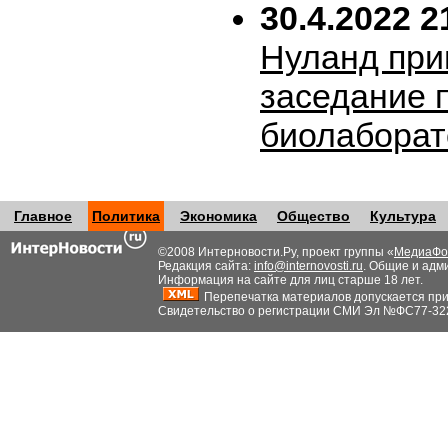
30.4.2022 2
Нуланд при
заседание 
биолабора
Главное
Политика
Экономика
Общество
Культура
©2008 Интерновости.Ру, проект группы «
МедиаФо
Редакция сайта:
info@internovosti.ru
. Общие и адм
Информация на сайте для лиц старше 18 лет.
Перепечатка материалов допускается при н
Свидетельство о регистрации СМИ Эл №ФС77-32