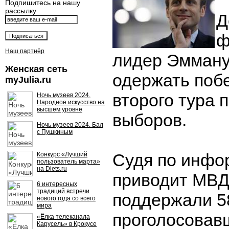
Подпишитесь на нашу
рассылку
Д
ф
Наш партнёр
лидер Эмману
Женская сеть
одержать побе
myJulia.ru
второго тура 
Ночь музеев 2024.
Народное искусство на
высшем уровне
выборов.
Ночь музеев 2024. Бал
с Пушкиным
Судя по инфо
Конкурс «Лучший
пользователь марта»
на Diets.ru
приводит МВД 
6 интересных
традиций встречи
поддержали 5
нового года со всего
мира
проголосовавш
«Ёлка телеканала
Карусель» в Крокусе