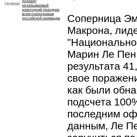
подарит
незабываемый
новогодний праздник
всем поклонникам
Соперница Э
российской анимации
Макрона, лид
"Национально
Марин Ле Пен
результата 41
свое поражени
как были обн
подсчета 100%
последним о
данным, Ле П