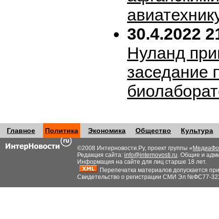
авиатехник
30.4.2022 2
Нуланд при
заседание 
биолабора
Главное
Политика
Экономика
Общество
Культура
©2008 Интерновости.Ру, проект группы «
МедиаФо
Редакция сайта:
info@internovosti.ru
. Общие и адм
Информация на сайте для лиц старше 18 лет.
Перепечатка материалов допускается при н
Свидетельство о регистрации СМИ Эл №ФС77-32