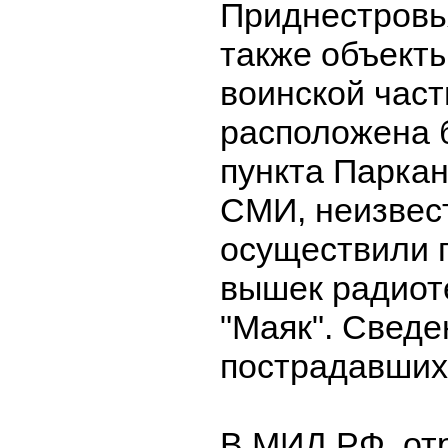
Приднестровья
также объекты
воинской част
расположена 
пункта Парка
СМИ, неизвес
осуществили 
вышек радиот
"Маяк". Сведе
пострадавших 
В МИД РФ, от