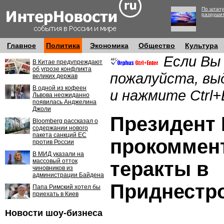
По штату
разруши
Главное
Политика
Экономика
Общество
Культура
Если Вы
В Китае предупреждают
об угрозе конфликта
пожалуйста, вы
великих держав
В одной из кофеен
и нажмите Ctrl+
Львова неожиданно
появилась Анджелина
Джоли
Президент
Bloomberg рассказал о
содержании нового
пакета санкций ЕС
прокоммен
против России
В МИД указали на
массовый отток
теракты в
чиновников из
администрации Байдена
Приднестр
Папа Римский хотел бы
приехать в Киев
Новости шоу-бизнеса