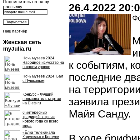
Подпишитесь на нашу
26.4.2022 20:
рассылку
Фо
Наш партнёр
М
Женская сеть
myJulia.ru
и
Ночь музеев 2024.
к событиям, к
Народное искусство на
высшем уровне
последние два
Ночь музеев 2024. Бал
с Пушкиным
на территори
Конкурс «Лучший
заявила през
пользователь марта»
на Diets.ru
Майя Санду.
6 интересных
традиций встречи
нового года со всего
мира
«Ёлка телеканала
В ходе брифин
Карусель» в Крокусе