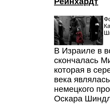
Рейнхардт
Фо
К
Ш
В Израиле в в
скончалась М
которая в сер
века являлас
немецкого пр
Оскара Шиндл