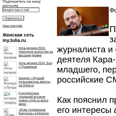
Подпишитесь на нашу
рассылку
Фо
Наш партнёр
П
Женская сеть
з
myJulia.ru
журналиста и
Ночь музеев 2024.
Народное искусство на
высшем уровне
деятеля Кара
Ночь музеев 2024. Бал
младшего, пе
с Пушкиным
российские С
Конкурс «Лучший
пользователь марта»
на Diets.ru
6 интересных
Как пояснил 
традиций встречи
нового года со всего
мира
его интересы
«Ёлка телеканала
Карусель» в Крокусе