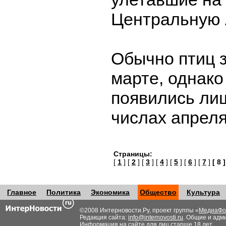
Центральную 
Обычно птиц 
марте, однако
появились ли
числах апрел
Страницы:
[
1
] [
2
] [
3
] [
4
] [
5
] [
6
] [
7
]
[ 8 ]
Главное
Политика
Экономика
Общество
Культура
©2008 Интерновости.Ру, проект группы «
МедиаФо
Редакция сайта:
info@internovosti.ru
. Общие и адм
Информация на сайте для лиц старше 18 лет.