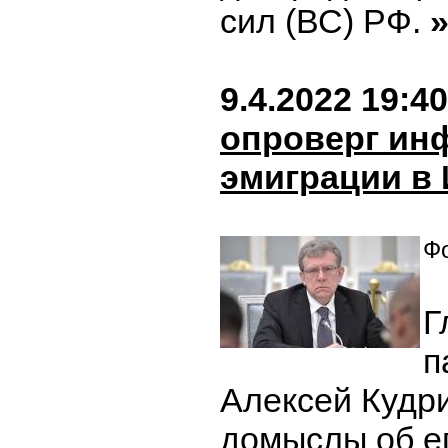
сил (ВС) РФ.
9.4.2022 19:40
опроверг ин
эмиграции в
Фо
Г
п
Алексей Кудр
домыслы об е