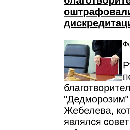
благотворит
оштрафовали
дискредитац
Фо
Р
п
благотворите
"Дедморозим"
Жебелева, ко
являлся сове