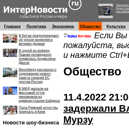
Линднер:
будет пл
российск
Главное
Политика
Экономика
Общество
Культура
Если Вы
В Китае предупреждают
об угрозе конфликта
пожалуйста, вы
великих держав
В одной из кофеен
и нажмите Ctrl+
Львова неожиданно
появилась Анджелина
Джоли
Обществ
Bloomberg рассказал о
содержании нового
пакета санкций ЕС
против России
В МИД указали на
массовый отток
11.4.2022 21:
чиновников из
администрации Байдена
задержали В
Папа Римский хотел бы
приехать в Киев
Мурзу
Новости шоу-бизнеса