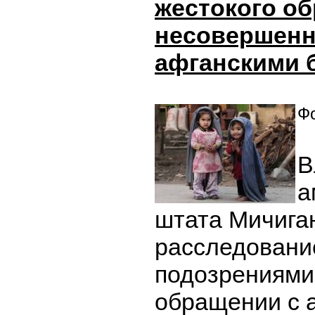
жестокого о
несовершен
афганскими 
Фо
В
а
штата Мичига
расследование
подозрениями
обращении с 