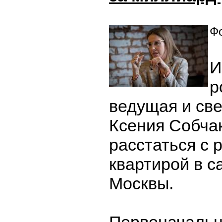
Фо
И
р
ведущая и све
Ксения Собча
расстаться с 
квартирой в с
Москвы.