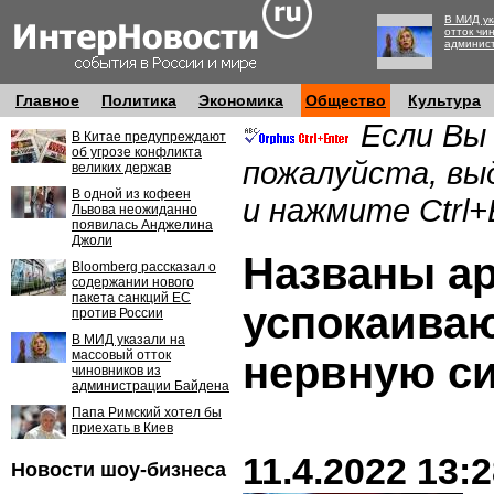
В МИД ук
отток чи
админис
Главное
Политика
Экономика
Общество
Культура
Если Вы
В Китае предупреждают
об угрозе конфликта
пожалуйста, вы
великих держав
В одной из кофеен
и нажмите Ctrl+
Львова неожиданно
появилась Анджелина
Джоли
Названы а
Bloomberg рассказал о
содержании нового
пакета санкций ЕС
успокаива
против России
В МИД указали на
массовый отток
нервную с
чиновников из
администрации Байдена
Папа Римский хотел бы
приехать в Киев
11.4.2022 13:
Новости шоу-бизнеса