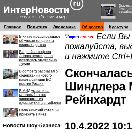
Линднер:
будет пл
российск
Главное
Политика
Экономика
Общество
Культура
Если Вы
В Китае предупреждают
об угрозе конфликта
пожалуйста, вы
великих держав
В одной из кофеен
и нажмите Ctrl+
Львова неожиданно
появилась Анджелина
Джоли
Скончалась
Bloomberg рассказал о
содержании нового
пакета санкций ЕС
Шиндлера
против России
В МИД указали на
массовый отток
Рейнхардт
чиновников из
администрации Байдена
Папа Римский хотел бы
приехать в Киев
10.4.2022 10:
Новости шоу-бизнеса