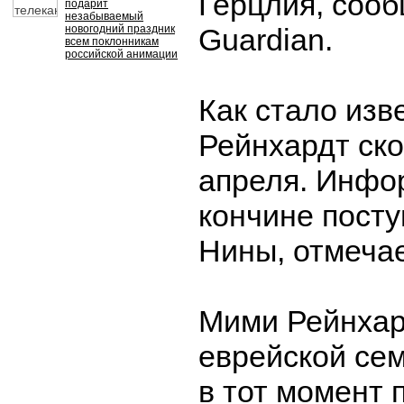
Герцлия, соо
подарит
незабываемый
новогодний праздник
Guardian.
всем поклонникам
российской анимации
Как стало изв
Рейнхардт ск
апреля. Инфо
кончине посту
Нины, отмечае
Мими Рейнхар
еврейской сем
в тот момент 