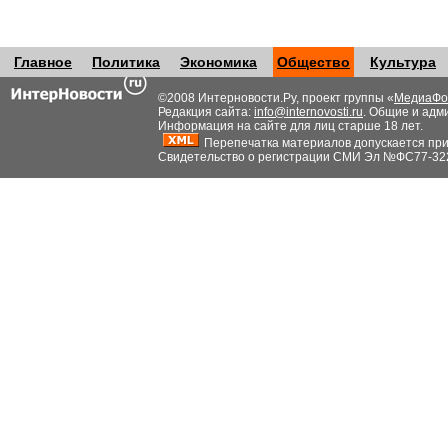
Главное
Политика
Экономика
Общество
Культура
©2008 Интерновости.Ру, проект группы «
МедиаФо
Редакция сайта:
info@internovosti.ru
. Общие и адм
Информация на сайте для лиц старше 18 лет.
Перепечатка материалов допускается при н
Свидетельство о регистрации СМИ Эл №ФС77-32