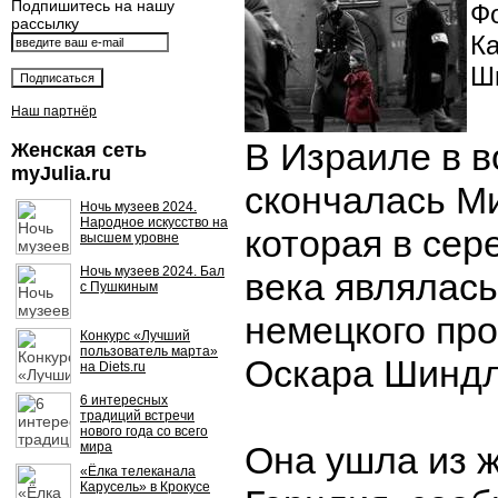
Подпишитесь на нашу
Фо
рассылку
К
Ш
Наш партнёр
В Израиле в в
Женская сеть
myJulia.ru
скончалась М
Ночь музеев 2024.
Народное искусство на
которая в сер
высшем уровне
Ночь музеев 2024. Бал
века являлас
с Пушкиным
немецкого пр
Конкурс «Лучший
пользователь марта»
Оскара Шиндл
на Diets.ru
6 интересных
традиций встречи
нового года со всего
мира
Она ушла из ж
«Ёлка телеканала
Карусель» в Крокусе