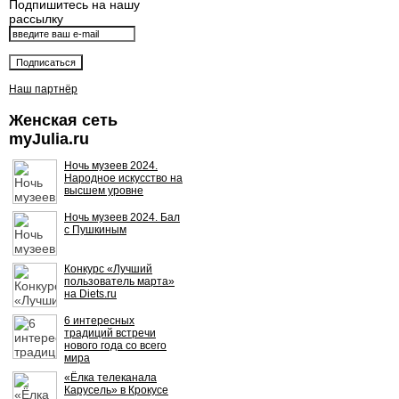
Подпишитесь на нашу
рассылку
Наш партнёр
Женская сеть
myJulia.ru
Ночь музеев 2024.
Народное искусство на
высшем уровне
Ночь музеев 2024. Бал
с Пушкиным
Конкурс «Лучший
пользователь марта»
на Diets.ru
6 интересных
традиций встречи
нового года со всего
мира
«Ёлка телеканала
Карусель» в Крокусе