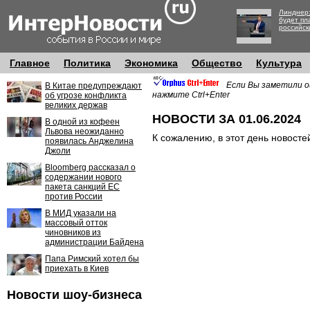
Линднер:
будет пл
российск
Главное
Политика
Экономика
Общество
Культура
Если Вы заметили о
В Китае предупреждают
нажмите Ctrl+Enter
об угрозе конфликта
великих держав
НОВОСТИ ЗА 01.06.2024
В одной из кофеен
Львова неожиданно
К сожалению, в этот день новосте
появилась Анджелина
Джоли
Bloomberg рассказал о
содержании нового
пакета санкций ЕС
против России
В МИД указали на
массовый отток
чиновников из
администрации Байдена
Папа Римский хотел бы
приехать в Киев
Новости шоу-бизнеса