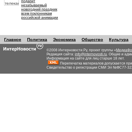
подарит
незабываемый
новогодний праздник
всем поклонникам
российской анимации
Главное
Политика
Экономика
Общество
Культура
©2008 Интерновости.Ру, проект группы «
МедиаФо
Редакция сайта:
info@internovosti.ru
. Общие и адм
Информация на сайте для лиц старше 18 лет.
Перепечатка материалов допускается при н
Свидетельство о регистрации СМИ Эл №ФС77-32