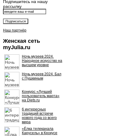
Подпишитесь на нашу
рассылку
Наш партнёр
Женская сеть
myJulia.ru
Ночь музеев 2024.
Народное искусство на
высшем уровне
Ночь музеев 2024. Бал
с Пушкиным
Конкурс «Лучший
пользователь марта»
на Diets.ru
6 интересных
традиций встречи
нового года со всего
мира
«Ёлка телеканала
Карусель» в Крокусе