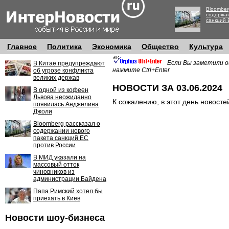
Bloomber
содержан
санкций 
Главное
Политика
Экономика
Общество
Культура
Если Вы заметили о
В Китае предупреждают
нажмите Ctrl+Enter
об угрозе конфликта
великих держав
НОВОСТИ ЗА 03.06.2024
В одной из кофеен
Львова неожиданно
К сожалению, в этот день новосте
появилась Анджелина
Джоли
Bloomberg рассказал о
содержании нового
пакета санкций ЕС
против России
В МИД указали на
массовый отток
чиновников из
администрации Байдена
Папа Римский хотел бы
приехать в Киев
Новости шоу-бизнеса