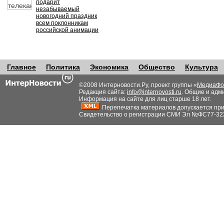
подарит
незабываемый
новогодний праздник
всем поклонникам
российской анимации
Главное
Политика
Экономика
Общество
Культура
©2008 Интерновости.Ру, проект группы «
МедиаФо
Редакция сайта:
info@internovosti.ru
. Общие и адм
Информация на сайте для лиц старше 18 лет.
Перепечатка материалов допускается при н
Свидетельство о регистрации СМИ Эл №ФС77-32