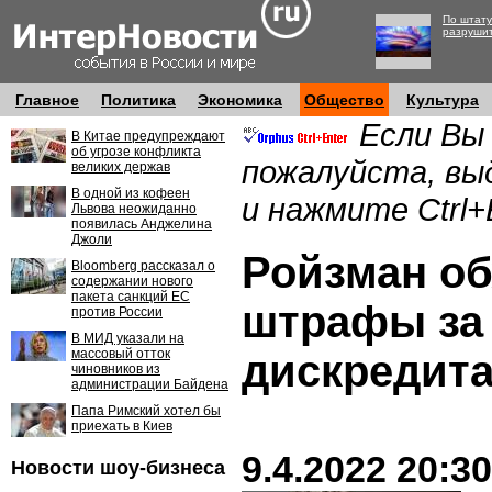
По штату
разруши
Главное
Политика
Экономика
Общество
Культура
Если Вы
В Китае предупреждают
об угрозе конфликта
пожалуйста, вы
великих держав
В одной из кофеен
и нажмите Ctrl+
Львова неожиданно
появилась Анджелина
Джоли
Ройзман о
Bloomberg рассказал о
содержании нового
пакета санкций ЕС
штрафы за
против России
В МИД указали на
массовый отток
дискредит
чиновников из
администрации Байдена
Папа Римский хотел бы
приехать в Киев
9.4.2022 20:30
Новости шоу-бизнеса