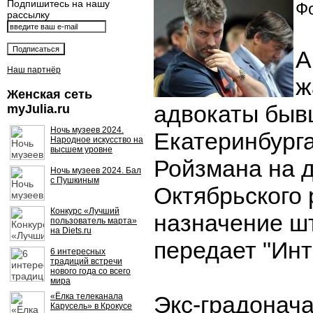
Подпишитесь на нашу
Фо
рассылку
А
Наш партнёр
ж
Женская сеть
адвокаты быв
myJulia.ru
Ночь музеев 2024.
Екатеринбург
Народное искусство на
высшем уровне
Ройзмана на 
Ночь музеев 2024. Бал
с Пушкиным
Октябрьского 
Конкурс «Лучший
назначение ш
пользователь марта»
на Diets.ru
передает "Инт
6 интересных
традиций встречи
нового года со всего
мира
«Ёлка телеканала
Экс-градонач
Карусель» в Крокусе