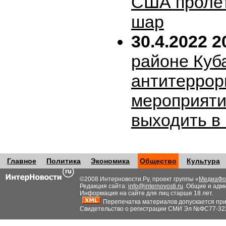
США пролет
шар
30.4.2022 2
районе Куб
антитеррор
мероприяти
выходить в
Главное
Политика
Экономика
Общество
Культура
©2008 Интерновости.Ру, проект группы «
МедиаФо
Редакция сайта:
info@internovosti.ru
. Общие и адм
Информация на сайте для лиц старше 18 лет.
Перепечатка материалов допускается при н
Свидетельство о регистрации СМИ Эл №ФС77-32