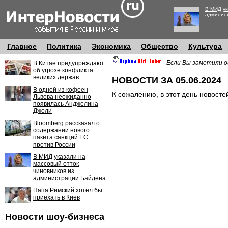
В МИД ук
админис
Главное
Политика
Экономика
Общество
Культура
Если Вы заметили о
В Китае предупреждают
об угрозе конфликта
великих держав
НОВОСТИ ЗА 05.06.2024
В одной из кофеен
К сожалению, в этот день новосте
Львова неожиданно
появилась Анджелина
Джоли
Bloomberg рассказал о
содержании нового
пакета санкций ЕС
против России
В МИД указали на
массовый отток
чиновников из
администрации Байдена
Папа Римский хотел бы
приехать в Киев
Новости шоу-бизнеса