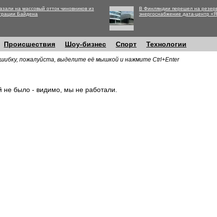
азали на массовый отток чиновников из
В Финляндии перешел на резер
трации Байдена
энергоснабжение дата-центр «
Происшествия
Шоу-бизнес
Спорт
Технологии
шибку, пожалуйста, выделите её мышкой и нажмите Ctrl+Enter
й не было - видимо, мы не работали.