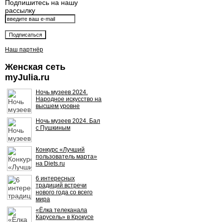
Подпишитесь на нашу
рассылку
Наш партнёр
Женская сеть
myJulia.ru
Ночь музеев 2024.
Народное искусство на
высшем уровне
Ночь музеев 2024. Бал
с Пушкиным
Конкурс «Лучший
пользователь марта»
на Diets.ru
6 интересных
традиций встречи
нового года со всего
мира
«Ёлка телеканала
Карусель» в Крокусе