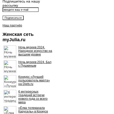
Подпишитесь на нашу
рассылку
Наш партнёр
Женская сеть
myJulia.ru
Ночь музеев 2024.
Народное искусство на
высшем уровне
Ночь музеев 2024. Бал
с Пушкиным
Конкурс «Лучший
пользователь марта»
на Diets.ru
6 интересных
традиций встречи
нового года со всего
мира
«Ёлка телеканала
Карусель» в Крокусе