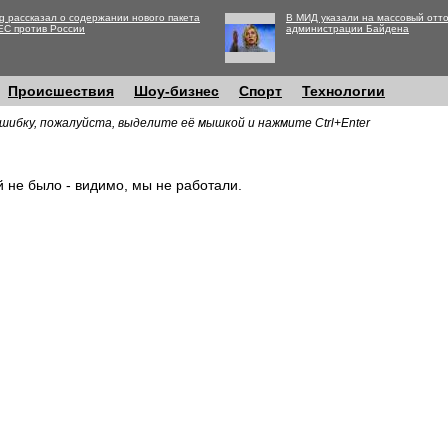
g рассказал о содержании нового пакета
В МИД указали на массовый отто
ЕС против России
администрации Байдена
Происшествия
Шоу-бизнес
Спорт
Технологии
шибку, пожалуйста, выделите её мышкой и нажмите Ctrl+Enter
й не было - видимо, мы не работали.