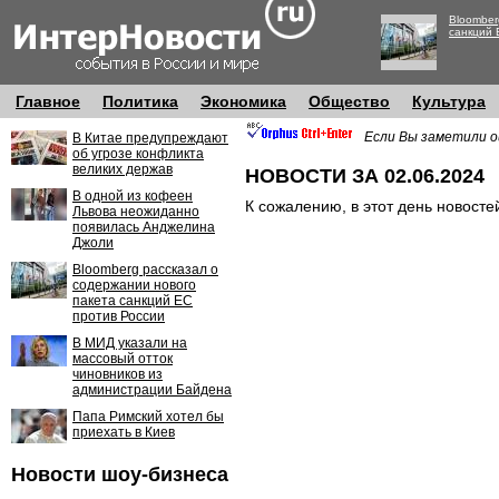
Bloomber
санкций 
Главное
Политика
Экономика
Общество
Культура
Если Вы заметили о
В Китае предупреждают
об угрозе конфликта
великих держав
НОВОСТИ ЗА 02.06.2024
В одной из кофеен
К сожалению, в этот день новосте
Львова неожиданно
появилась Анджелина
Джоли
Bloomberg рассказал о
содержании нового
пакета санкций ЕС
против России
В МИД указали на
массовый отток
чиновников из
администрации Байдена
Папа Римский хотел бы
приехать в Киев
Новости шоу-бизнеса