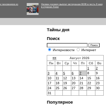
к чиновников из
Назван размер выплат ветеранам ВОВ в честь 9 мая
в странах Азии
Тайны дня
Поиск
Интерновости
Интернет
<<
Август 2026
Пн
Вт
Ср
Чт
Пт
Сб
Вс
1
2
3
4
5
6
7
8
9
10
11
12
13
14
15
16
17
18
19
20
21
22
23
24
25
26
27
28
29
30
31
Популярное