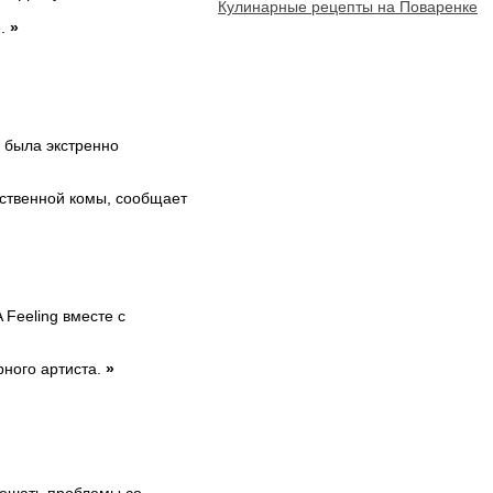
Кулинарные рецепты на Поваренке
е.
»
 была экстренно
сственной комы, сообщает
 Feeling вместе с
рного артиста.
»