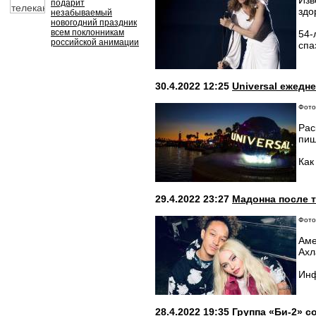
Изв
подарит
здо
незабываемый
новогодний праздник
всем поклонникам
54-
российской анимации
спа
30.4.2022 12:25
Universal ежедн
Фото
Рас
пиш
Как
29.4.2022 23:27
Мадонна после 
Фото:
Аме
Ахл
Инф
28.4.2022 19:35
Группа «Би-2» с