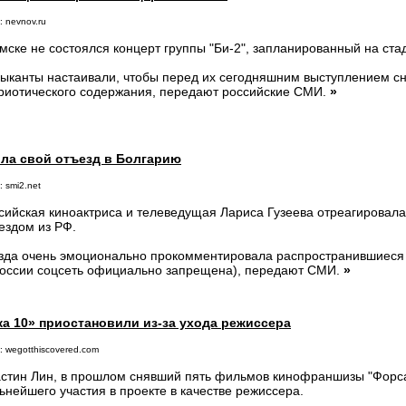
: nevnov.ru
мске не состоялся концерт группы "Би-2", запланированный на стад
ыканты настаивали, чтобы перед их сегодняшним выступлением с
риотического содержания, передают российские СМИ.
»
ила свой отъезд в Болгарию
 smi2.net
сийская киноактриса и телеведущая Лариса Гузеева отреагировала 
ездом из РФ.
зда очень эмоционально прокомментировала распространившиеся 
России соцсеть официально запрещена), передают СМИ.
»
а 10» приостановили из-за ухода режиссера
: wegotthiscovered.com
стин Лин, в прошлом снявший пять фильмов кинофраншизы "Форсаж
ьнейшего участия в проекте в качестве режиссера.