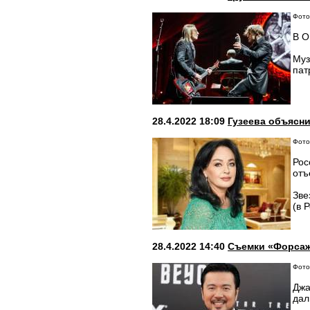
Фото
В О
Муз
пат
28.4.2022 18:09
Гузеева объясн
Фото:
Рос
отъ
Зве
(в 
28.4.2022 14:40
Съемки «Форсаж
Фото
Джа
дал