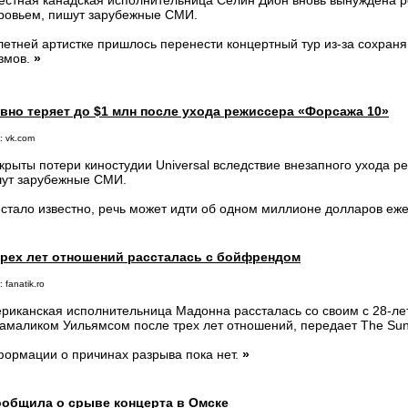
естная канадская исполнительница Селин Дион вновь вынуждена 
ровьем, пишут зарубежные СМИ.
летней артистке пришлось перенести концертный тур из-за сохр
змов.
»
евно теряет до $1 млн после ухода режиссера «Форсажа 10»
: vk.com
крыты потери киностудии Universal вследствие внезапного ухода р
ут зарубежные СМИ.
 стало известно, речь может идти об одном миллионе долларов еж
трех лет отношений рассталась с бойфрендом
 fanatik.ro
риканская исполнительница Мадонна рассталась со своим с 28-л
амаликом Уильямсом после трех лет отношений, передает The Sun
ормации о причинах разрыва пока нет.
»
ообщила о срыве концерта в Омске