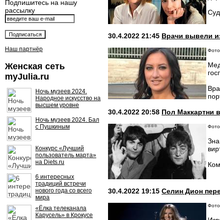
Подпишитесь на нашу
рассылку
Суд
30.4.2022 21:45
Врачи вывели и
Наш партнёр
Фото:
Мед
Женская сеть
гос
myJulia.ru
Вра
Ночь музеев 2024.
пор
Народное искусство на
высшем уровне
30.4.2022 20:58
Пол Маккартни 
Ночь музеев 2024. Бал
с Пушкиным
Фото
Зна
Конкурс «Лучший
вир
пользователь марта»
на Diets.ru
Ком
6 интересных
традиций встречи
нового года со всего
30.4.2022 19:15
Селин Дион пере
мира
Фото:
«Ёлка телеканала
Карусель» в Крокусе