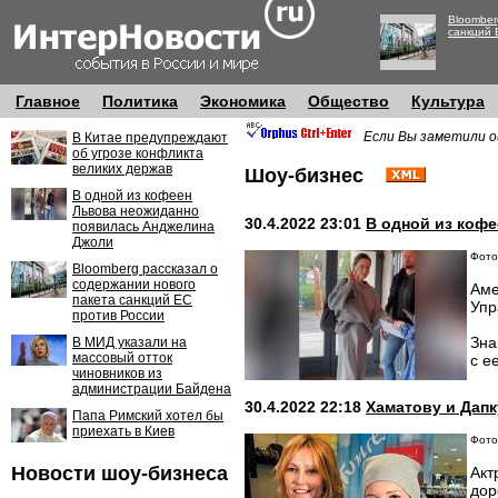
Bloomber
санкций 
Главное
Политика
Экономика
Общество
Культура
Если Вы заметили о
В Китае предупреждают
об угрозе конфликта
великих держав
Шоу-бизнес
В одной из кофеен
Львова неожиданно
30.4.2022 23:01
В одной из коф
появилась Анджелина
Джоли
Фото:
Bloomberg рассказал о
содержании нового
Аме
пакета санкций ЕС
Упр
против России
Зна
В МИД указали на
массовый отток
с е
чиновников из
администрации Байдена
30.4.2022 22:18
Хаматову и Дапк
Папа Римский хотел бы
приехать в Киев
Фото:
Новости шоу-бизнеса
Акт
дор