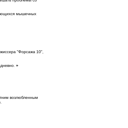
решать проблемы со
аняющихся мышечных
ежиссера "Форсажа 10",
едневно.
»
етним возлюбленным
.