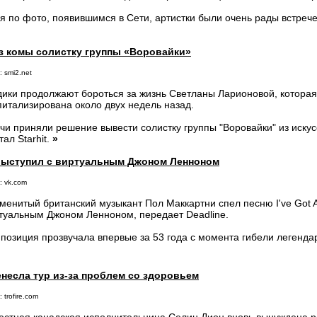
я по фото, появившимся в Сети, артистки были очень рады встреч
з комы солистку группы «Воровайки»
 smi2.net
ики продолжают бороться за жизнь Светланы Ларионовой, которая
питализирована около двух недель назад.
чи приняли решение вывести солистку группы "Воровайки" из иску
тал Starhit.
»
выступил с виртуальным Джоном Ленноном
: vk.com
менитый британский музыкант Пол Маккартни спел песню I've Got A
туальным Джоном Ленноном, передает Deadline.
позиция прозвучала впервые за 53 года с момента гибели легенда
несла тур из-за проблем со здоровьем
 trofire.com