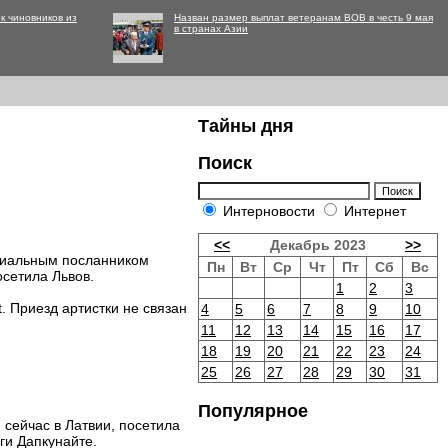
к чиновников из
Назван размер выплат ветеранам ВОВ в честь 9 мая
в странах Азии
Тайны дня
Поиск
Интерновости
Интернет
<<
Декабрь 2023
>>
циальным посланником
Пн
Вт
Ср
Чт
Пт
Сб
Вс
сетила Львов.
1
2
3
. Приезд артистки не связан
4
5
6
7
8
9
10
11
12
13
14
15
16
17
18
19
20
21
22
23
24
25
26
27
28
29
30
31
Популярное
 сейчас в Латвии, посетила
ги Дапкунайте.