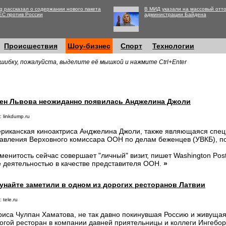
g рассказал о содержании нового пакета
В МИД указали на массовый отто
ЕС против России
администрации Байдена
Происшествия
Шоу-бизнес
Спорт
Технологии
шибку, пожалуйста, выделите её мышкой и нажмите Ctrl+Enter
еен Львова неожиданно появилась Анджелина Джоли
 linkdump.ru
риканская киноактриса Анджелина Джоли, также являющаяся спе
авления Верховного комиссара ООН по делам беженцев (УВКБ), по
менитость сейчас совершает "личный" визит, пишет Washington Post
е деятельностью в качестве представителя ООН.
»
унайте заметили в одном из дорогих ресторанов Латвии
 tele.ru
риса Чулпан Хаматова, не так давно покинувшая Россию и живущая
огой ресторан в компании давней приятельницы и коллеги Ингебор