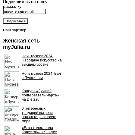
Подпишитесь на нашу
рассылку
Наш партнёр
Женская сеть
myJulia.ru
Ночь музеев 2024.
Народное искусство на
высшем уровне
Ночь музеев 2024. Бал
с Пушкиным
Конкурс «Лучший
пользователь марта»
на Diets.ru
6 интересных
традиций встречи
нового года со всего
мира
«Ёлка телеканала
Карусель» в Крокусе