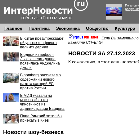
По штату
разруши
Главное
Политика
Экономика
Общество
Культура
Если Вы заметили о
В Китае предупреждают
нажмите Ctrl+Enter
об угрозе конфликта
великих держав
НОВОСТИ ЗА 27.12.2023
В одной из кофеен
Львова неожиданно
К сожалению, в этот день новосте
появилась Анджелина
Джоли
Bloomberg рассказал о
содержании нового
пакета санкций ЕС
против России
В МИД указали на
массовый отток
чиновников из
администрации Байдена
Папа Римский хотел бы
приехать в Киев
Новости шоу-бизнеса