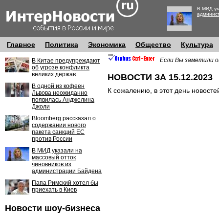
В МИД ук
админис
Главное
Политика
Экономика
Общество
Культура
Если Вы заметили о
В Китае предупреждают
об угрозе конфликта
великих держав
НОВОСТИ ЗА 15.12.2023
В одной из кофеен
К сожалению, в этот день новосте
Львова неожиданно
появилась Анджелина
Джоли
Bloomberg рассказал о
содержании нового
пакета санкций ЕС
против России
В МИД указали на
массовый отток
чиновников из
администрации Байдена
Папа Римский хотел бы
приехать в Киев
Новости шоу-бизнеса