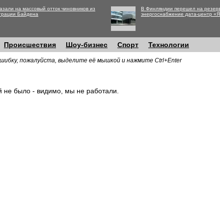
азали на массовый отток чиновников из
В Финляндии перешел на резер
трации Байдена
энергоснабжение дата-центр «
Происшествия
Шоу-бизнес
Спорт
Технологии
шибку, пожалуйста, выделите её мышкой и нажмите Ctrl+Enter
й не было - видимо, мы не работали.