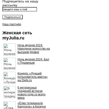
Подпишитесь на нашу
рассылку
Наш партнёр
Женская сеть
myJulia.ru
Ночь музеев 2024.
Народное искусство на
высшем уровне
Ночь музеев 2024. Бал
с Пушкиным
Конкурс «Лучший
пользователь марта»
на Diets.ru
6 интересных
традиций встречи
нового года со всего
мира
«Ёлка телеканала
Карусель» в Крокусе