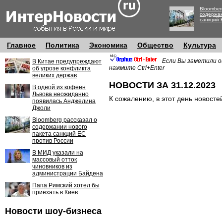
Bloomber
содержан
санкций 
Главное
Политика
Экономика
Общество
Культура
Если Вы заметили о
В Китае предупреждают
нажмите Ctrl+Enter
об угрозе конфликта
великих держав
НОВОСТИ ЗА 31.12.2023
В одной из кофеен
Львова неожиданно
К сожалению, в этот день новосте
появилась Анджелина
Джоли
Bloomberg рассказал о
содержании нового
пакета санкций ЕС
против России
В МИД указали на
массовый отток
чиновников из
администрации Байдена
Папа Римский хотел бы
приехать в Киев
Новости шоу-бизнеса