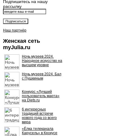
Подпишитесь на нашу
рассылку
Наш партнёр
Женская сеть
myJulia.ru
Ночь музеев 2024.
Народное искусство на
высшем уровне
Ночь музеев 2024. Бал
с Пушкиным
Конкурс «Лучший
пользователь марта»
на Diets.ru
6 интересных
традиций встречи
нового года со всего
мира
«Ёлка телеканала
Карусель» в Крокусе