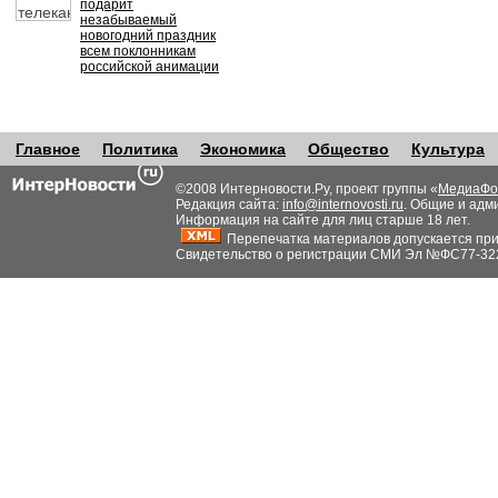
подарит
незабываемый
новогодний праздник
всем поклонникам
российской анимации
Главное
Политика
Экономика
Общество
Культура
©2008 Интерновости.Ру, проект группы «
МедиаФо
Редакция сайта:
info@internovosti.ru
. Общие и адм
Информация на сайте для лиц старше 18 лет.
Перепечатка материалов допускается при н
Свидетельство о регистрации СМИ Эл №ФС77-32