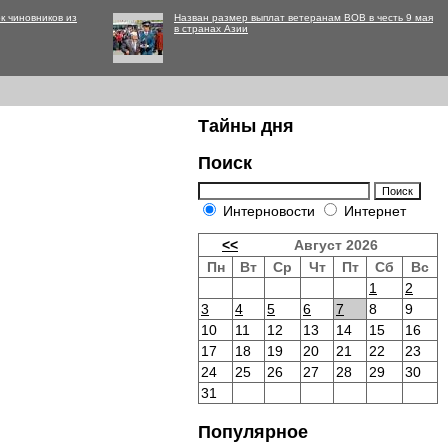
к чиновников из
Назван размер выплат ветеранам ВОВ в честь 9 мая
в странах Азии
Тайны дня
Поиск
Интерновости
Интернет
<<
Август 2026
Пн
Вт
Ср
Чт
Пт
Сб
Вс
1
2
3
4
5
6
7
8
9
10
11
12
13
14
15
16
17
18
19
20
21
22
23
24
25
26
27
28
29
30
31
Популярное