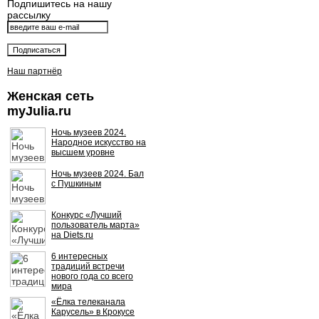
Подпишитесь на нашу
рассылку
Наш партнёр
Женская сеть
myJulia.ru
Ночь музеев 2024.
Народное искусство на
высшем уровне
Ночь музеев 2024. Бал
с Пушкиным
Конкурс «Лучший
пользователь марта»
на Diets.ru
6 интересных
традиций встречи
нового года со всего
мира
«Ёлка телеканала
Карусель» в Крокусе