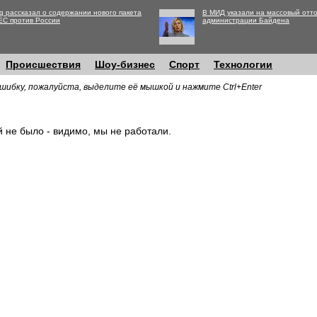
g рассказал о содержании нового пакета
В МИД указали на массовый отто
ЕС против России
администрации Байдена
Происшествия
Шоу-бизнес
Спорт
Технологии
шибку, пожалуйста, выделите её мышкой и нажмите Ctrl+Enter
й не было - видимо, мы не работали.