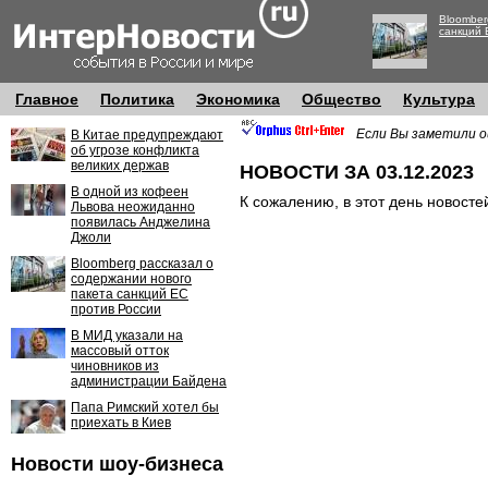
Bloomber
санкций 
Главное
Политика
Экономика
Общество
Культура
Если Вы заметили о
В Китае предупреждают
об угрозе конфликта
великих держав
НОВОСТИ ЗА 03.12.2023
В одной из кофеен
К сожалению, в этот день новосте
Львова неожиданно
появилась Анджелина
Джоли
Bloomberg рассказал о
содержании нового
пакета санкций ЕС
против России
В МИД указали на
массовый отток
чиновников из
администрации Байдена
Папа Римский хотел бы
приехать в Киев
Новости шоу-бизнеса