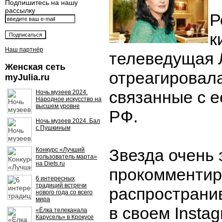
Подпишитесь на нашу
рассылку
Р
к
Наш партнёр
телеведущая 
Женская сеть
отреагировала
myJulia.ru
связанные с е
Ночь музеев 2024.
Народное искусство на
высшем уровне
РФ.
Ночь музеев 2024. Бал
с Пушкиным
Звезда очень
Конкурс «Лучший
пользователь марта»
на Diets.ru
прокомментир
6 интересных
традиций встречи
распространи
нового года со всего
мира
в своем Insta
«Ёлка телеканала
Карусель» в Крокусе