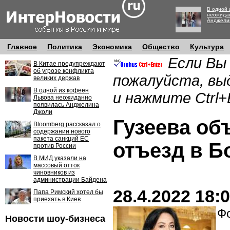
В одной 
неожида
Анджели
Главное
Политика
Экономика
Общество
Культура
Если Вы
В Китае предупреждают
об угрозе конфликта
пожалуйста, вы
великих держав
В одной из кофеен
и нажмите Ctrl+
Львова неожиданно
появилась Анджелина
Джоли
Гузеева об
Bloomberg рассказал о
содержании нового
пакета санкций ЕС
отъезд в Б
против России
В МИД указали на
массовый отток
чиновников из
администрации Байдена
28.4.2022 18:
Папа Римский хотел бы
приехать в Киев
Фо
Новости шоу-бизнеса