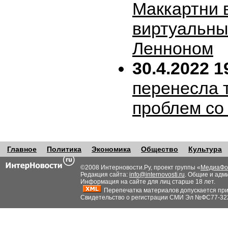
Маккартни 
виртуальн
Ленноном
30.4.2022 1
перенесла т
проблем со
Главное
Политика
Экономика
Общество
Культура
©2008 Интерновости.Ру, проект группы «
МедиаФо
Редакция сайта:
info@internovosti.ru
. Общие и адм
Информация на сайте для лиц старше 18 лет.
Перепечатка материалов допускается при н
Свидетельство о регистрации СМИ Эл №ФС77-32