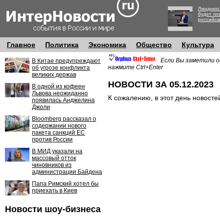
Линднер:
будет пл
российск
Главное
Политика
Экономика
Общество
Культура
Если Вы заметили о
В Китае предупреждают
нажмите Ctrl+Enter
об угрозе конфликта
великих держав
НОВОСТИ ЗА 05.12.2023
В одной из кофеен
Львова неожиданно
К сожалению, в этот день новосте
появилась Анджелина
Джоли
Bloomberg рассказал о
содержании нового
пакета санкций ЕС
против России
В МИД указали на
массовый отток
чиновников из
администрации Байдена
Папа Римский хотел бы
приехать в Киев
Новости шоу-бизнеса