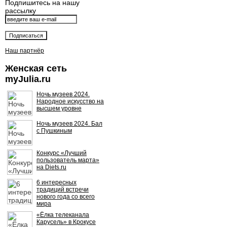
Подпишитесь на нашу
рассылку
Наш партнёр
Женская сеть
myJulia.ru
Ночь музеев 2024.
Народное искусство на
высшем уровне
Ночь музеев 2024. Бал
с Пушкиным
Конкурс «Лучший
пользователь марта»
на Diets.ru
6 интересных
традиций встречи
нового года со всего
мира
«Ёлка телеканала
Карусель» в Крокусе