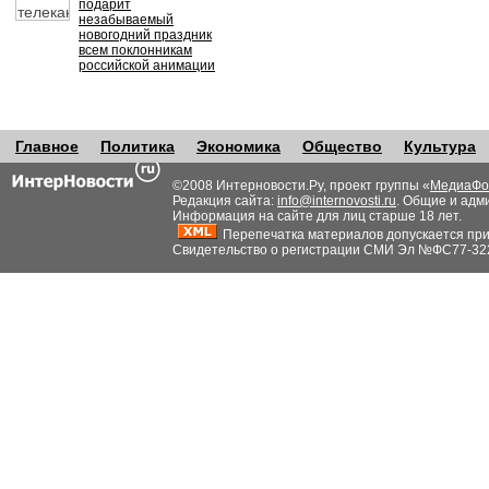
подарит
незабываемый
новогодний праздник
всем поклонникам
российской анимации
Главное
Политика
Экономика
Общество
Культура
©2008 Интерновости.Ру, проект группы «
МедиаФо
Редакция сайта:
info@internovosti.ru
. Общие и адм
Информация на сайте для лиц старше 18 лет.
Перепечатка материалов допускается при н
Свидетельство о регистрации СМИ Эл №ФС77-32