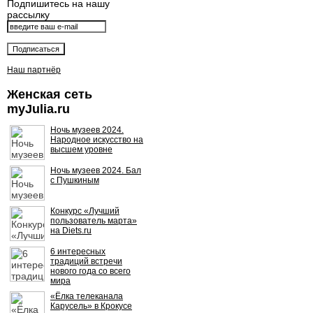
Подпишитесь на нашу
рассылку
Наш партнёр
Женская сеть
myJulia.ru
Ночь музеев 2024.
Народное искусство на
высшем уровне
Ночь музеев 2024. Бал
с Пушкиным
Конкурс «Лучший
пользователь марта»
на Diets.ru
6 интересных
традиций встречи
нового года со всего
мира
«Ёлка телеканала
Карусель» в Крокусе