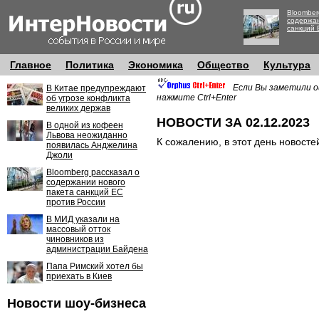
Bloomber
содержан
санкций 
Главное
Политика
Экономика
Общество
Культура
Если Вы заметили о
В Китае предупреждают
нажмите Ctrl+Enter
об угрозе конфликта
великих держав
НОВОСТИ ЗА 02.12.2023
В одной из кофеен
Львова неожиданно
К сожалению, в этот день новосте
появилась Анджелина
Джоли
Bloomberg рассказал о
содержании нового
пакета санкций ЕС
против России
В МИД указали на
массовый отток
чиновников из
администрации Байдена
Папа Римский хотел бы
приехать в Киев
Новости шоу-бизнеса