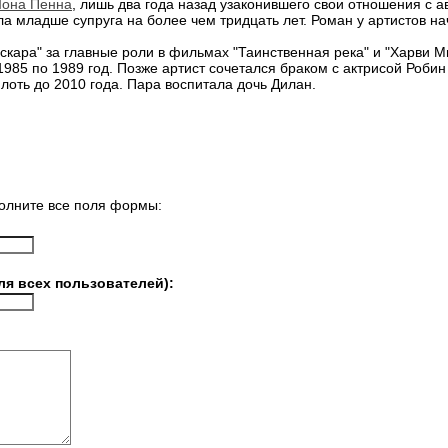
Шона Пенна
, лишь два года назад узаконившего свои отношения с а
 младше супруга на более чем тридцать лет. Роман у артистов нач
кара" за главные роли в фильмах "Таинственная река" и "Харви М
985 по 1989 год. Позже артист сочетался браком с актрисой Робин
плоть до 2010 года. Пара воспитала дочь Дилан.
олните все поля формы:
ля всех пользователей):