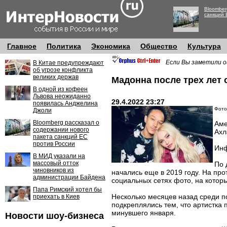
Bloomber
санкций 
Главное
Политика
Экономика
Общество
Культура
Если Вы заметили о
В Китае предупреждают
об угрозе конфликта
великих держав
Мадонна после трех лет
В одной из кофеен
Львова неожиданно
29.4.2022 23:27
появилась Анджелина
Фото:
Джоли
Bloomberg рассказал о
Аме
содержании нового
Ахл
пакета санкций ЕС
против России
Инф
В МИД указали на
массовый отток
По 
чиновников из
начались еще в 2019 году. На пр
администрации Байдена
социальных сетях фото, на котор
Папа Римский хотел бы
Несколько месяцев назад среди п
приехать в Киев
подкреплялись тем, что артистка 
минувшего января.
Новости шоу-бизнеса