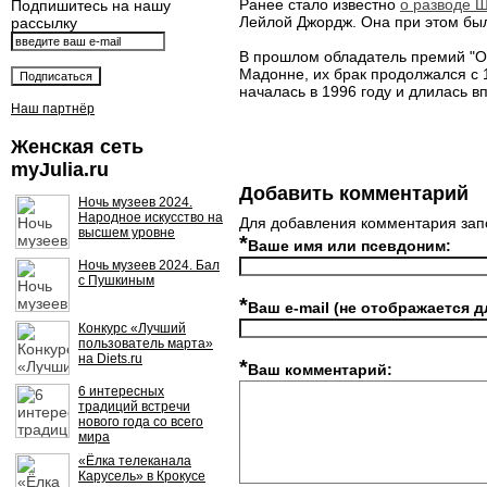
Ранее стало известно
о разводе 
Подпишитесь на нашу
Лейлой Джордж. Она при этом была
рассылку
В прошлом обладатель премий "Ос
Мадонне, их брак продолжался с 1
началась в 1996 году и длилась в
Наш партнёр
Женская сеть
myJulia.ru
Добавить комментарий
Ночь музеев 2024.
Народное искусство на
Для добавления комментария зап
высшем уровне
*
Ваше имя или псевдоним:
Ночь музеев 2024. Бал
с Пушкиным
*
Ваш e-mail (не отображается д
Конкурс «Лучший
пользователь марта»
на Diets.ru
*
Ваш комментарий:
6 интересных
традиций встречи
нового года со всего
мира
«Ёлка телеканала
Карусель» в Крокусе