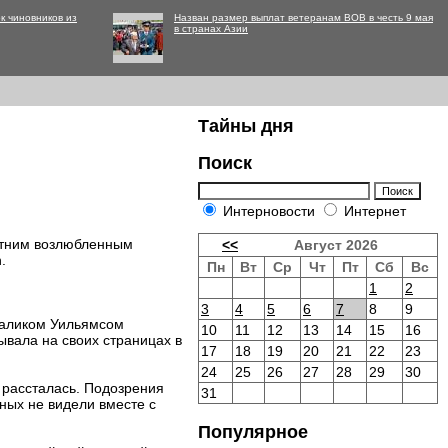
к чиновников из
Назван размер выплат ветеранам ВОВ в честь 9 мая
в странах Азии
Тайны дня
Поиск
Интерновости
Интернет
етним возлюбленным
<<
Август 2026
.
Пн
Вт
Ср
Чт
Пт
Сб
Вс
1
2
3
4
5
6
7
8
9
аликом Уильямсом
10
11
12
13
14
15
16
ывала на своих страницах в
17
18
19
20
21
22
23
24
25
26
27
28
29
30
 рассталась. Подозрения
31
ных не видели вместе с
Популярное