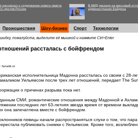
g рассказал о содержании нового пакета
В МИД указали на массовый отто
ЕС против России
администрации Байдена
Происшествия
Шоу-бизнес
Спорт
Технологии
шибку, пожалуйста, выделите её мышкой и нажмите Ctrl+Enter
 отношений рассталась с бойфрендом
 fanatik.ro
риканская исполнительница Мадонна рассталась со своим с 28-л
амаликом Уильямсом после трех лет отношений, передает The Sun
ормации о причинах разрыва пока нет.
данным СМИ, романтические отношения между Мадонной и Ахлам
отяжении последних лет 63-летняя звезда время от времени выклад
ых она запечатлена вместе с бойфрендом.
оклонников певицы начали распространяться слухи о том, что пара
перестала публиковать снимки с Уильямсом. Кроме того, возлюблен