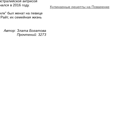
встралийской актрисой
ался в 2016 году.
Кулинарные рецепты на Поваренке
илк" был женат на певице
 Райт, их семейная жизнь
Автор: Злата Богатова
Прочтений: 3273