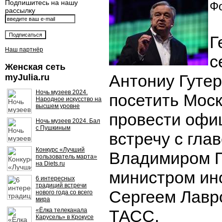
Подпишитесь на нашу
Фо
рассылку
Г
Наш партнёр
с
Женская сеть
Антониу Гуте
myJulia.ru
Ночь музеев 2024.
посетить Моск
Народное искусство на
высшем уровне
провести офи
Ночь музеев 2024. Бал
с Пушкиным
встречу с гла
Конкурс «Лучший
Владимиром 
пользователь марта»
на Diets.ru
министром ин
6 интересных
традиций встречи
Сергеем Лавр
нового года со всего
мира
«Ёлка телеканала
ТАСС.
Карусель» в Крокусе