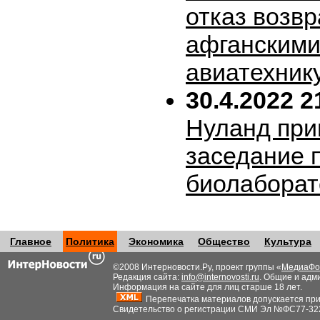
отказ возв
афганскими
авиатехник
30.4.2022 2
Нуланд при
заседание 
биолабора
Главное
Политика
Экономика
Общество
Культура
©2008 Интерновости.Ру, проект группы «
МедиаФо
Редакция сайта:
info@internovosti.ru
. Общие и адм
Информация на сайте для лиц старше 18 лет.
Перепечатка материалов допускается при н
Свидетельство о регистрации СМИ Эл №ФС77-32