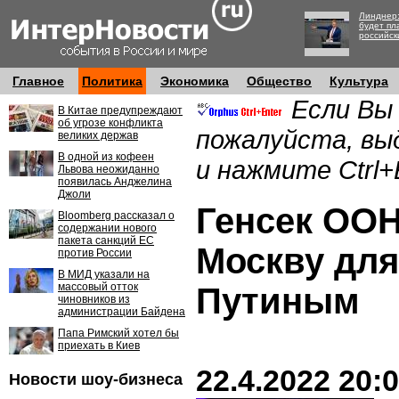
Линднер:
будет пл
российск
Главное
Политика
Экономика
Общество
Культура
Если Вы
В Китае предупреждают
об угрозе конфликта
пожалуйста, вы
великих держав
В одной из кофеен
и нажмите Ctrl+
Львова неожиданно
появилась Анджелина
Джоли
Генсек ООН
Bloomberg рассказал о
содержании нового
пакета санкций ЕС
Москву для
против России
В МИД указали на
массовый отток
Путиным
чиновников из
администрации Байдена
Папа Римский хотел бы
приехать в Киев
22.4.2022 20:
Новости шоу-бизнеса