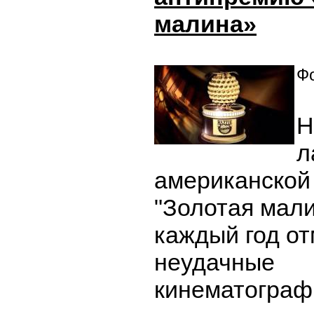
малина»
Фо
Н
л
американской
"Золотая мали
каждый год о
неудачные
кинематограф