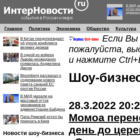
В МИД ук
отток чи
админис
Главное
Политика
Экономика
Общество
Культура
Если Вы
В Китае предупреждают
об угрозе конфликта
пожалуйста, вы
великих держав
В одной из кофеен
и нажмите Ctrl+
Львова неожиданно
появилась Анджелина
Джоли
Шоу-бизн
Bloomberg рассказал о
содержании нового
пакета санкций ЕС
против России
В МИД указали на
массовый отток
28.3.2022 20:
чиновников из
администрации Байдена
Момоа перен
Папа Римский хотел бы
приехать в Киев
день до цер
Новости шоу-бизнеса