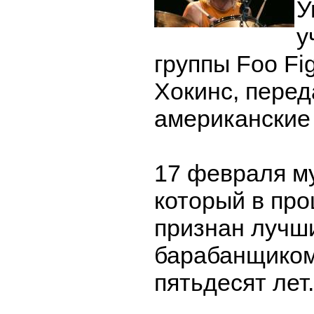
У
у
группы Foo Fi
Хокинс, пере
американские
17 февраля м
который в пр
признан лучш
барабанщиком
пятьдесят лет