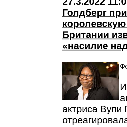
27.3.2022 11:
Голдберг пр
королевскую
Британии изв
«насилие на
Фо
И
а
актриса Вупи 
отреагировала