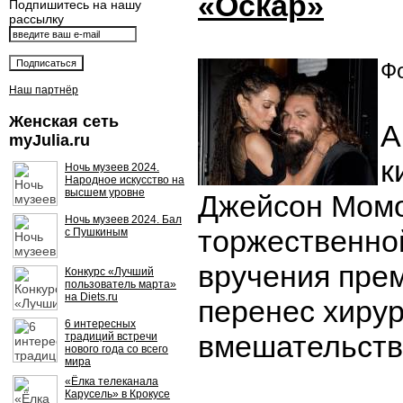
«Оскар»
Подпишитесь на нашу
рассылку
Фо
Наш партнёр
Женская сеть
А
myJulia.ru
к
Ночь музеев 2024.
Народное искусство на
высшем уровне
Джейсон Момо
Ночь музеев 2024. Бал
торжественно
с Пушкиным
вручения прем
Конкурс «Лучший
пользователь марта»
на Diets.ru
перенес хирур
6 интересных
вмешательств
традиций встречи
нового года со всего
мира
«Ёлка телеканала
Карусель» в Крокусе