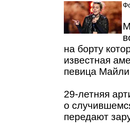
Фо
М
в
на борту кото
известная ам
певица Майли
29-летняя арт
о случившемся
передают за