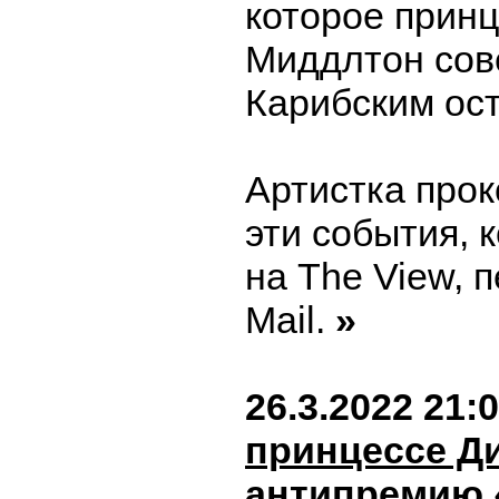
которое принц
Миддлтон сов
Карибским ос
Артистка про
эти события, 
на The View, п
Mail.
»
26.3.2022 21:
принцессе Д
антипремию 