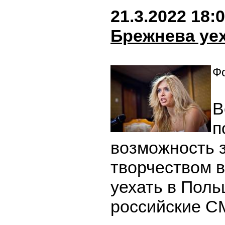
21.3.2022 18:
Брежнева уе
Фо
В
п
возможность 
творчеством в
уехать в Поль
российские С