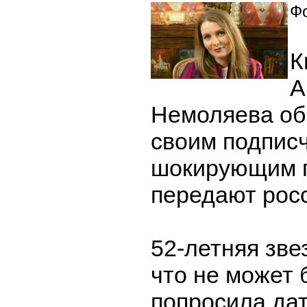
Фо
К
А
Немоляева об
своим подписч
шокирующим 
передают рос
52-летняя зве
что не может 
попросила дат