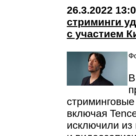
26.3.2022 13:
стриминги у
с участием К
Фо
В
п
стриминговые
включая Tencen
исключили из