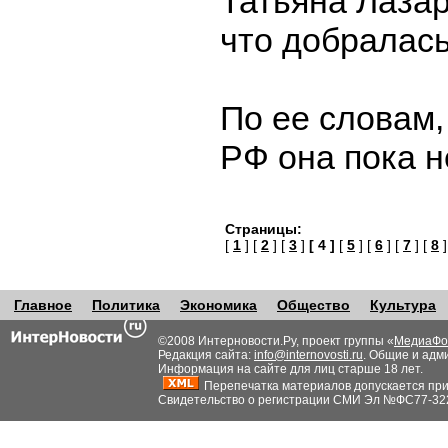
Татьяна Лаза
что добралась
По ее словам,
РФ она пока н
Страницы:
[
1
] [
2
] [
3
]
[ 4 ]
[
5
] [
6
] [
7
] [
8
]
Главное
Политика
Экономика
Общество
Культура
©2008 Интерновости.Ру, проект группы «
МедиаФо
Редакция сайта:
info@internovosti.ru
. Общие и адм
Информация на сайте для лиц старше 18 лет.
Перепечатка материалов допускается при н
Свидетельство о регистрации СМИ Эл №ФС77-32