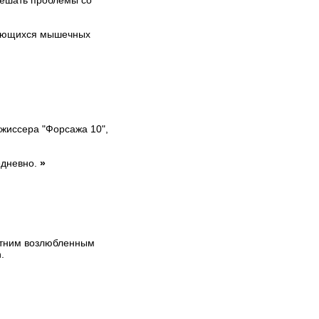
решать проблемы со
аняющихся мышечных
ежиссера "Форсажа 10",
едневно.
»
етним возлюбленным
.