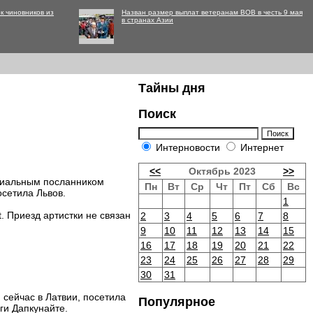
к чиновников из
Назван размер выплат ветеранам ВОВ в честь 9 мая
в странах Азии
Тайны дня
Поиск
Интерновости
Интернет
<<
Октябрь 2023
>>
циальным посланником
Пн
Вт
Ср
Чт
Пт
Сб
Вс
сетила Львов.
1
. Приезд артистки не связан
2
3
4
5
6
7
8
9
10
11
12
13
14
15
16
17
18
19
20
21
22
23
24
25
26
27
28
29
30
31
 сейчас в Латвии, посетила
Популярное
ги Дапкунайте.