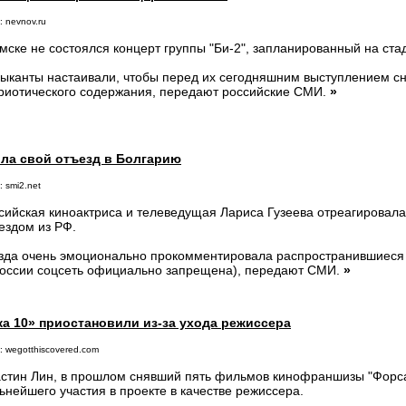
: nevnov.ru
мске не состоялся концерт группы "Би-2", запланированный на стад
ыканты настаивали, чтобы перед их сегодняшним выступлением с
риотического содержания, передают российские СМИ.
»
ила свой отъезд в Болгарию
 smi2.net
сийская киноактриса и телеведущая Лариса Гузеева отреагировала 
ездом из РФ.
зда очень эмоционально прокомментировала распространившиеся 
России соцсеть официально запрещена), передают СМИ.
»
а 10» приостановили из-за ухода режиссера
: wegotthiscovered.com
стин Лин, в прошлом снявший пять фильмов кинофраншизы "Форсаж
ьнейшего участия в проекте в качестве режиссера.