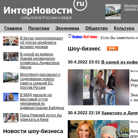
Bloomber
санкций 
Главное
Политика
Экономика
Общество
Культура
Если Вы заметили о
В Китае предупреждают
об угрозе конфликта
великих держав
Шоу-бизнес
В одной из кофеен
Львова неожиданно
30.4.2022 23:01
В одной из коф
появилась Анджелина
Джоли
Фото:
Bloomberg рассказал о
содержании нового
Аме
пакета санкций ЕС
Упр
против России
Зна
В МИД указали на
массовый отток
с е
чиновников из
администрации Байдена
30.4.2022 22:18
Хаматову и Дапк
Папа Римский хотел бы
приехать в Киев
Фото:
Новости шоу-бизнеса
Акт
дор