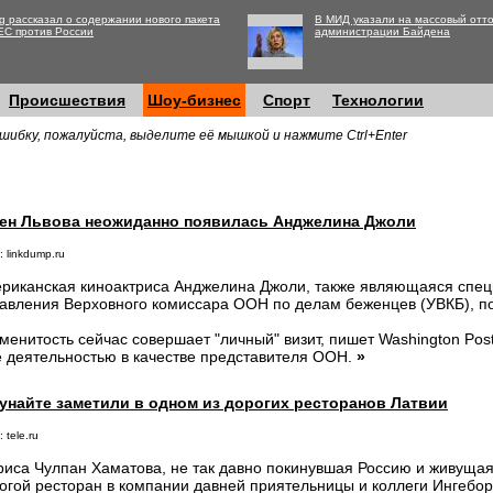
g рассказал о содержании нового пакета
В МИД указали на массовый отто
ЕС против России
администрации Байдена
Происшествия
Шоу-бизнес
Спорт
Технологии
шибку, пожалуйста, выделите её мышкой и нажмите Ctrl+Enter
еен Львова неожиданно появилась Анджелина Джоли
 linkdump.ru
риканская киноактриса Анджелина Джоли, также являющаяся спе
авления Верховного комиссара ООН по делам беженцев (УВКБ), по
менитость сейчас совершает "личный" визит, пишет Washington Post
е деятельностью в качестве представителя ООН.
»
унайте заметили в одном из дорогих ресторанов Латвии
 tele.ru
риса Чулпан Хаматова, не так давно покинувшая Россию и живущая
огой ресторан в компании давней приятельницы и коллеги Ингебор