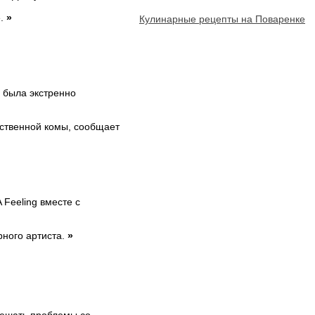
е.
»
Кулинарные рецепты на Поваренке
 была экстренно
сственной комы, сообщает
 Feeling вместе с
рного артиста.
»