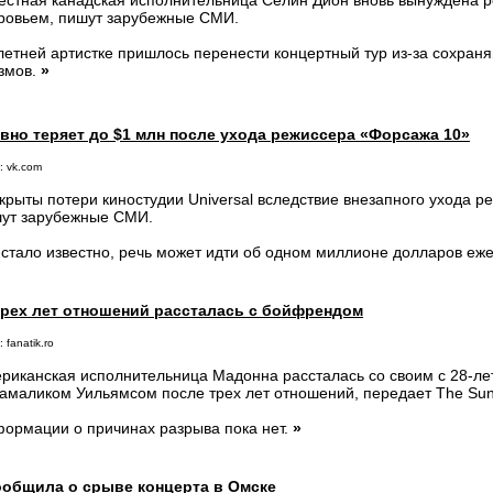
естная канадская исполнительница Селин Дион вновь вынуждена 
ровьем, пишут зарубежные СМИ.
летней артистке пришлось перенести концертный тур из-за сохр
змов.
»
евно теряет до $1 млн после ухода режиссера «Форсажа 10»
: vk.com
крыты потери киностудии Universal вследствие внезапного ухода р
ут зарубежные СМИ.
 стало известно, речь может идти об одном миллионе долларов еж
трех лет отношений рассталась с бойфрендом
 fanatik.ro
риканская исполнительница Мадонна рассталась со своим с 28-л
амаликом Уильямсом после трех лет отношений, передает The Sun
ормации о причинах разрыва пока нет.
»
ообщила о срыве концерта в Омске