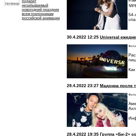
Изв
подарит
здо
незабываемый
новогодний праздник
всем поклонникам
54-
российской анимации
спа
30.4.2022 12:25
Universal ежедн
Фото
Рас
пиш
Как
29.4.2022 23:27
Мадонна после 
Фото:
Аме
Ахл
Инф
28.4.2022 19:35
Группа «Би-2» с