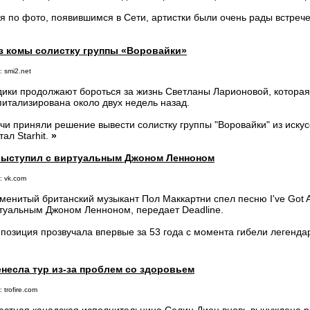
я по фото, появившимся в Сети, артистки были очень рады встреч
з комы солистку группы «Воровайки»
 smi2.net
ики продолжают бороться за жизнь Светланы Ларионовой, которая
питализирована около двух недель назад.
чи приняли решение вывести солистку группы "Воровайки" из иску
тал Starhit.
»
выступил с виртуальным Джоном Ленноном
: vk.com
менитый британский музыкант Пол Маккартни спел песню I've Got A
туальным Джоном Ленноном, передает Deadline.
позиция прозвучала впервые за 53 года с момента гибели легенда
несла тур из-за проблем со здоровьем
 trofire.com