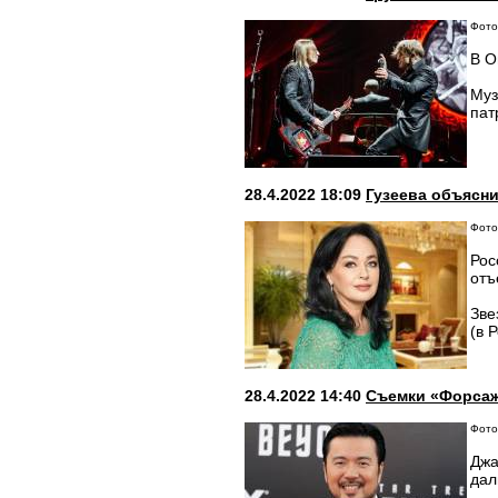
Фото
В О
Муз
пат
28.4.2022 18:09
Гузеева объясн
Фото:
Рос
отъ
Зве
(в 
28.4.2022 14:40
Съемки «Форсаж
Фото
Джа
дал