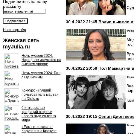
Подпишитесь на нашу
рассылку
Суд
30.4.2022 21:45
Врачи вывели и
Наш партнёр
Фото:
Мед
Женская сеть
гос
myJulia.ru
Вра
Ночь музеев 2024.
пор
Народное искусство на
высшем уровне
30.4.2022 20:58
Пол Маккартни 
Ночь музеев 2024. Бал
с Пушкиным
Фото
Зна
Конкурс «Лучший
вир
пользователь марта»
на Diets.ru
Ком
6 интересных
традиций встречи
нового года со всего
30.4.2022 19:15
Селин Дион пере
мира
Фото:
«Ёлка телеканала
Карусель» в Крокусе