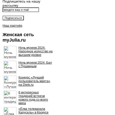
Подпишитесь на нашу
рассылку
Наш партнёр
Женская сеть
myJulia.ru
Ночь музеев 2024.
Народное искусство на
высшем уровне
Ночь музеев 2024. Бал
с Пушкиным
Конкурс «Лучший
пользователь марта»
на Diets.ru
6 интересных
традиций встречи
нового года со всего
мира
«Ёлка телеканала
Карусель» в Крокусе