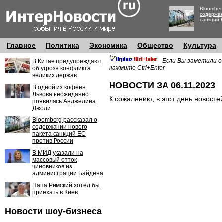
Bloomber
содержан
санкций 
Главное
Политика
Экономика
Общество
Культура
Если Вы заметили о
В Китае предупреждают
нажмите Ctrl+Enter
об угрозе конфликта
великих держав
НОВОСТИ ЗА 06.11.2023
В одной из кофеен
Львова неожиданно
К сожалению, в этот день новосте
появилась Анджелина
Джоли
Bloomberg рассказал о
содержании нового
пакета санкций ЕС
против России
В МИД указали на
массовый отток
чиновников из
администрации Байдена
Папа Римский хотел бы
приехать в Киев
Новости шоу-бизнеса