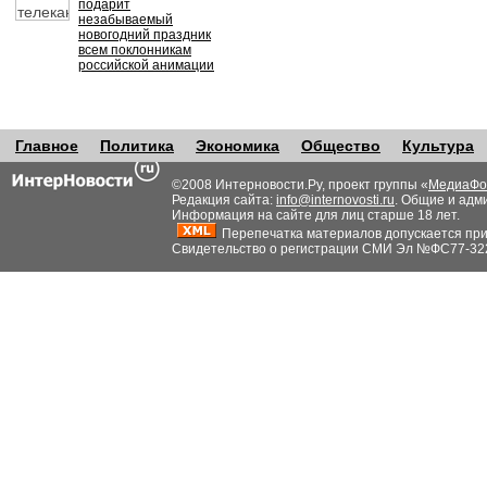
подарит
незабываемый
новогодний праздник
всем поклонникам
российской анимации
Главное
Политика
Экономика
Общество
Культура
©2008 Интерновости.Ру, проект группы «
МедиаФо
Редакция сайта:
info@internovosti.ru
. Общие и адм
Информация на сайте для лиц старше 18 лет.
Перепечатка материалов допускается при н
Свидетельство о регистрации СМИ Эл №ФС77-32