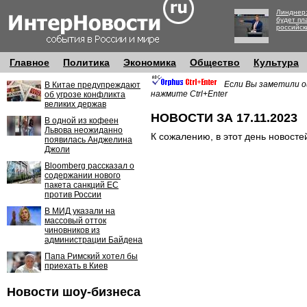
Линднер:
будет пл
российск
Главное
Политика
Экономика
Общество
Культура
Если Вы заметили о
В Китае предупреждают
нажмите Ctrl+Enter
об угрозе конфликта
великих держав
НОВОСТИ ЗА 17.11.2023
В одной из кофеен
Львова неожиданно
К сожалению, в этот день новосте
появилась Анджелина
Джоли
Bloomberg рассказал о
содержании нового
пакета санкций ЕС
против России
В МИД указали на
массовый отток
чиновников из
администрации Байдена
Папа Римский хотел бы
приехать в Киев
Новости шоу-бизнеса