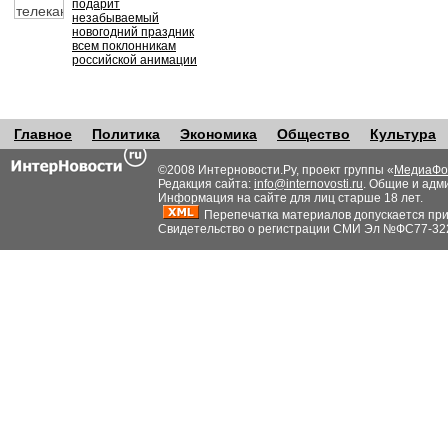
подарит
незабываемый
новогодний праздник
всем поклонникам
российской анимации
Главное
Политика
Экономика
Общество
Культура
©2008 Интерновости.Ру, проект группы «
МедиаФо
Редакция сайта:
info@internovosti.ru
. Общие и адм
Информация на сайте для лиц старше 18 лет.
Перепечатка материалов допускается при н
Свидетельство о регистрации СМИ Эл №ФС77-32