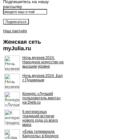
Подпишитесь на нашу
рассылку
Наш партнёр
Женская сеть
myJulia.ru
Ночь музеев 2024.
Народное искусство на
высшем уровне
Ночь музеев 2024. Бал
с Пушкиным
Конкурс «Лучший
пользователь марта»
на Diets.ru
6 интересных
традиций встречи
нового года со всего
мира
«Ёлка телеканала
Карусель» в Крокусе