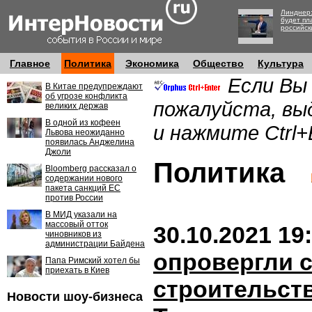
Линднер:
будет пл
российск
Главное
Политика
Экономика
Общество
Культура
Если Вы
В Китае предупреждают
об угрозе конфликта
пожалуйста, вы
великих держав
В одной из кофеен
и нажмите Ctrl+
Львова неожиданно
появилась Анджелина
Джоли
Политика
Bloomberg рассказал о
содержании нового
пакета санкций ЕС
против России
В МИД указали на
массовый отток
30.10.2021 19
чиновников из
администрации Байдена
опровергли 
Папа Римский хотел бы
приехать в Киев
строительств
Новости шоу-бизнеса