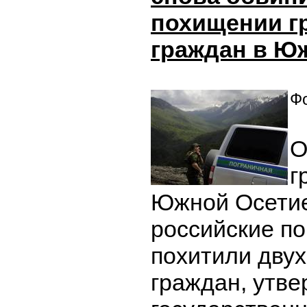
похищении г
граждан в Ю
Фо
О
г
Южной Осетие
российские п
похитили двух
граждан, утв