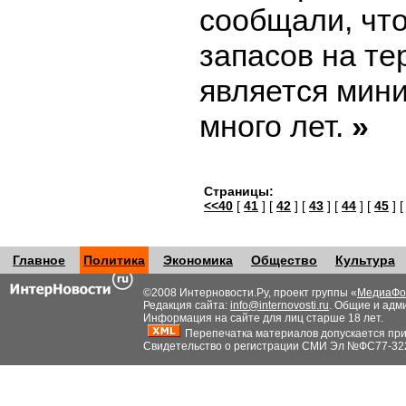
сообщали, чт
запасов на т
является мин
много лет.
»
Страницы:
<<40
[
41
] [
42
] [
43
] [
44
] [
45
] 
Главное
Политика
Экономика
Общество
Культура
©2008 Интерновости.Ру, проект группы «
МедиаФо
Редакция сайта:
info@internovosti.ru
. Общие и адм
Информация на сайте для лиц старше 18 лет.
Перепечатка материалов допускается при н
Свидетельство о регистрации СМИ Эл №ФС77-32