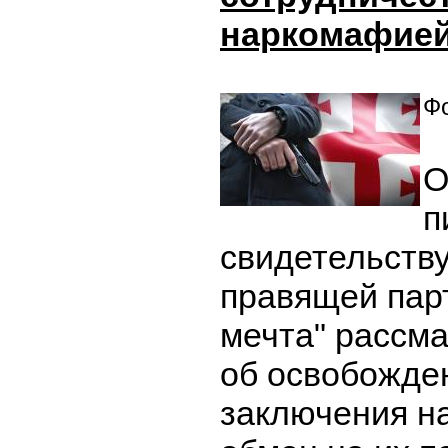
наркомафие
Фо
О
п
свидетельству
правящей парт
мечта" рассм
об освобожде
заключения н