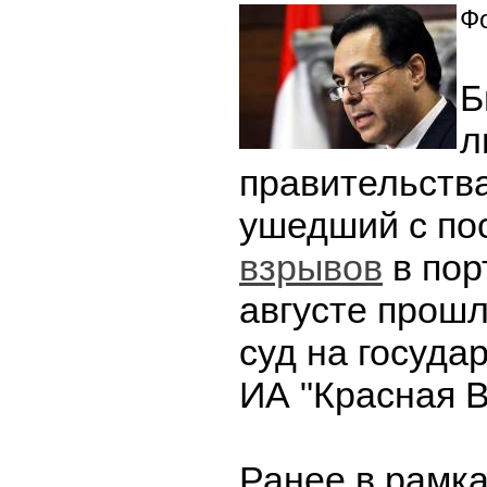
Фо
Б
л
правительств
ушедший с по
взрывов
в пор
августе прошл
суд на госуда
ИА "Красная В
Ранее в рамка