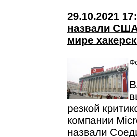
29.10.2021 17
назвали США
мире хакерс
Фо
В
в
резкой критик
компании Micro
назвали Соед