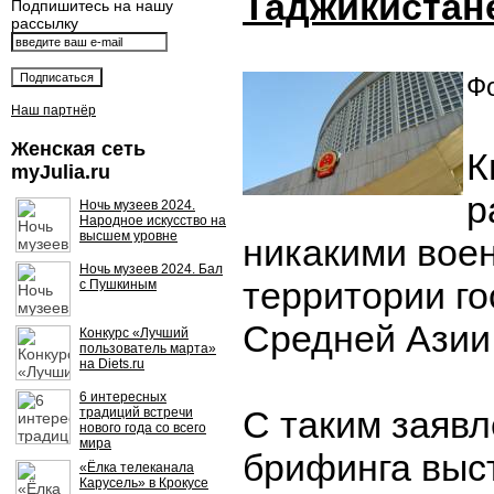
Таджикистан
Подпишитесь на нашу
рассылку
Фо
Наш партнёр
Женская сеть
К
myJulia.ru
р
Ночь музеев 2024.
Народное искусство на
высшем уровне
никакими вое
Ночь музеев 2024. Бал
территории го
с Пушкиным
Средней Азии
Конкурс «Лучший
пользователь марта»
на Diets.ru
6 интересных
С таким заявл
традиций встречи
нового года со всего
мира
брифинга выс
«Ёлка телеканала
Карусель» в Крокусе