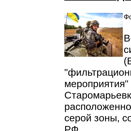
Фо
В
с
(
"фильтрацио
мероприятия"
Старомарьевк
расположенной
серой зоны, 
РФ.