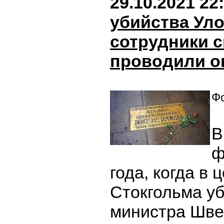
29.10.2021 22
убийства Ул
сотрудники 
проводили о
Фо
В
ф
года, когда в 
Стокгольма у
министра Шв